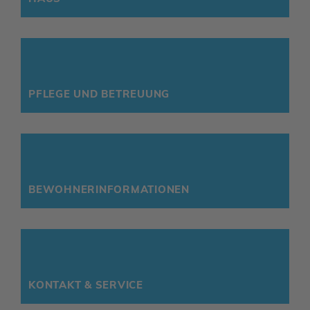
PFLEGE UND BETREUUNG
BEWOH­NER­IN­FOR­MA­TIONEN
KONTAKT & SERVICE