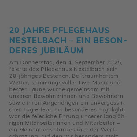
20 JAHRE PFLE­GE­HAUS
NESTEL­BACH – EIN BESON­
DERES JUBI­LÄUM
Am Donnerstag, den 4. September 2025,
feierte das Pfle­ge­haus Nestel­bach sein
20-jähriges Bestehen. Bei traum­haftem
Wetter, stim­mungs­voller Live-Musik und
bester Laune wurde gemeinsam mit
unseren Bewoh­ne­rinnen und Bewoh­nern
sowie ihren Ange­hö­rigen ein unver­gess­li­
cher Tag erlebt. Ein beson­deres High­light
war die feier­liche Ehrung unserer lang­jäh­
rigen Mitar­bei­te­rinnen und Mitar­beiter –
ein Moment des Dankes und der Wert­
schät­zung, auf den wir beson­ders stolz