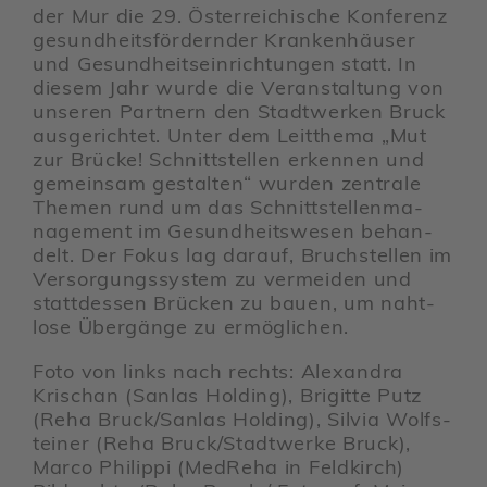
der Mur die 29. Öster­rei­chi­sche Konfe­renz
gesund­heits­för­dernder Kran­ken­häuser
und Gesund­heits­ein­rich­tungen statt. In
diesem Jahr wurde die Veran­stal­tung von
unseren Part­nern den Stadt­werken Bruck
ausge­richtet. Unter dem Leit­thema „Mut
zur Brücke! Schnitt­stellen erkennen und
gemeinsam gestalten“ wurden zentrale
Themen rund um das Schnitt­stel­len­ma­
nage­ment im Gesund­heits­wesen behan­
delt. Der Fokus lag darauf, Bruch­stellen im
Versor­gungs­system zu vermeiden und
statt­dessen Brücken zu bauen, um naht­
lose Übergänge zu ermög­li­chen.
Foto von links nach rechts: Alex­andra
Krischan (Sanlas Holding), Brigitte Putz
(Reha Bruck/​Sanlas Holding), Silvia Wolfs­
teiner (Reha Bruck/​Stadt­werke Bruck),
Marco Phil­ippi (MedReha in Feld­kirch)