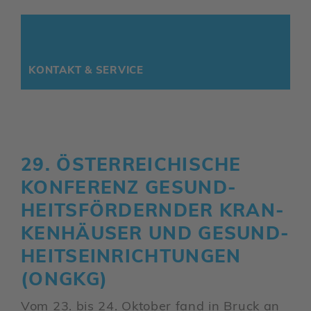
KONTAKT & SERVICE
29. ÖSTER­REI­CHI­SCHE
KONFE­RENZ GESUND­
HEITS­FÖR­DERNDER KRAN­
KEN­HÄUSER UND GESUND­
HEITS­EIN­RICH­TUNGEN
(ONGKG)
Vom 23. bis 24. Oktober fand in Bruck an