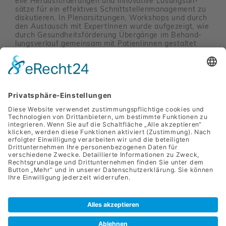
elle Heraus­for­de­rungen und inno­va­tive Lösungs­an­
sätze für ein effek­tives Schnitt­stel­len­ma­nage­ment zu
disku­tieren. In Plenar­sit­zungen, Work­shops und durch
den Austausch mit Exper­tInnen wurde aufge­zeigt, wie
durch Gesund­heits­för­de­rung Übergänge im Behand­
lungs­ver­lauf gemeinsam mit Pati­en­I­innen gestaltet
werden können. Dabei wurde deut­lich, wie eng
Gesund­heits­för­de­rung und Schnitt­stel­len­ma­nage­ment
mitein­ander verbunden sind und wie beide vonein­
ander profi­tieren können.
Zurück
Privatklinik Leech GmbH
Hugo Wolf Gasse 2 - 4
8010 Graz
Barrie­re­freier Zugang
+43(0) 316 / 3632-0
office@privatklinik-leech.at
Presse
Impressum
Daten­schutz
Meldung von Hinweisen