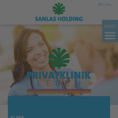
EN
Рус
MENÜ
KLINIK