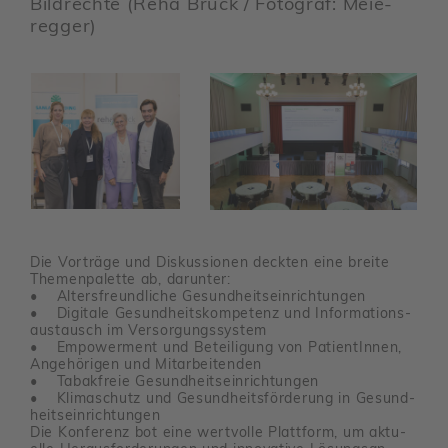
Bild­rechte (Reha Bruck / Foto­graf: Meie­
regger)
Die Vorträge und Diskus­sionen deckten eine breite
Themen­pa­lette ab, darunter:
• Alters­freund­liche Gesund­heits­ein­rich­tungen
• Digi­tale Gesund­heits­kom­pe­tenz und Infor­ma­ti­ons­
aus­tausch im Versor­gungs­system
• Empower­ment und Betei­li­gung von Pati­en­tInnen,
Ange­hö­rigen und Mitar­bei­tenden
• Tabak­freie Gesund­heits­ein­rich­tungen
• Klima­schutz und Gesund­heits­för­de­rung in Gesund­
heits­ein­rich­tungen
Die Konfe­renz bot eine wert­volle Platt­form, um aktu­