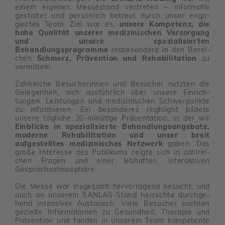
einem eigenen Messe­stand vertreten – infor­mativ
gestaltet und persön­lich betreut durch unser enga­
giertes Team. Ziel war es,
unsere Kompetenz, die
hohe Qualität unserer medizinischen Versorgung
und unsere spezialisierten
Behandlungsprogramme
insbe­son­dere in den Berei­
chen
Schmerz, Prävention und Rehabilitation
zu
vermit­teln.
Zahl­reiche Besu­che­rinnen und Besu­cher nutzten die
Gele­gen­heit, sich ausführ­lich über unsere Einrich­
tungen, Leis­tungen und medi­zi­ni­schen Schwer­punkte
zu infor­mieren. Ein beson­deres High­light bildete
unsere tägliche 30-minü­tige Präsen­ta­tion, in der wir
Einblicke in spezialisierte Behandlungsangebote,
moderne Rehabilitation und unser breit
aufgestelltes medizinisches Netzwerk
gaben. Das
große Inter­esse des Publi­kums zeigte sich in zahl­rei­
chen Fragen und einer lebhaften, inter­ak­tiven
Gesprächs­at­mo­sphäre.
Die Messe war insge­samt hervor­ra­gend besucht, und
auch an unserem SANLAS-Stand herrschte durch­ge­
hend inten­siver Austausch. Viele Besu­cher suchten
gezielte Infor­ma­tionen zu Gesund­heit, Therapie und
Präven­tion und fanden in unserem Team kompe­tente