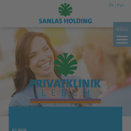
EN
Рус
MENÜ
KLINIK