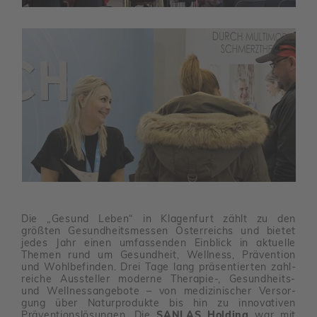
Die „Gesund Leben“ in Klagen­furt zählt zu den
größten Gesund­heits­messen Öster­reichs und bietet
jedes Jahr einen umfas­senden Einblick in aktu­elle
Themen rund um Gesund­heit, Well­ness, Präven­tion
und Wohl­be­finden. Drei Tage lang präsen­tierten zahl­
reiche Aussteller moderne Therapie-, Gesund­heits-
und Well­ness­an­ge­bote – von medi­zi­ni­scher Versor­
gung über Natur­pro­dukte bis hin zu inno­va­tiven
Präven­ti­ons­lö­sungen. Die
SANLAS Holding
war mit