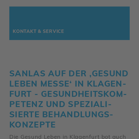
KONTAKT & SERVICE
SANLAS AUF DER ‚GESUND
LEBEN MESSE‘ IN KLAGEN­
FURT - GESUND­HEITS­KOM­
PE­TENZ UND SPEZIA­LI­
SIERTE BEHAND­LUNGS­
KON­ZEPTE
Die Gesund Leben in Klagen­furt bot auch