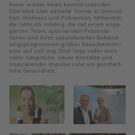
heuer wieder einen beein­dru­ckenden
Überblick über aktu­elle Trends in Gesund­
heit, Well­ness und Präven­tion. Mitten­drin:
die SANLAS Holding, die mit einem enga­
gierten Team, span­nenden Präsen­ta­
tionen und ihren spezia­li­sierten Behand­
lungs­pro­grammen großes Besu­cher­inter­
esse auf sich zog. Drei Tage voller wert­
voller Gespräche, neuer Kontakte und
inspi­rie­render Impulse rund um ganz­heit­
liche Gesund­heit.