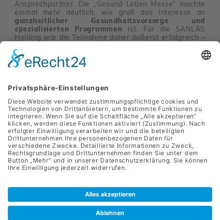
Ansprech­partner. Die „Gesund Leben Messe“ machte
einmal mehr deut­lich, wie groß das Inter­esse an
ganzheitlicher Gesundheitsvorsorge und
spezialisierten Programmen
ist. Für die SANLAS
Holding war die Teil­nahme daher äußerst erfolg­reich –
geprägt von
inspirierenden Gesprächen, wertvollen
Kontakten und einem regen Austausch
mit
Menschen, die aktiv etwas für ihr Wohl­be­finden tun
möchten.
Zurück
Privatklinik Leech GmbH
Hugo Wolf Gasse 2 - 4
8010 Graz
Barrie­re­freier Zugang
+43(0) 316 / 3632-0
office@privatklinik-leech.at
Presse
Impressum
Daten­schutz
Meldung von Hinweisen