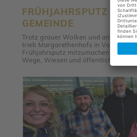
FRÜH­JAHRS­PUTZ IN V
GEMEINDE
Trotz grauer Wolken und anhal­tendem
trieb Marga­re­then­hofs in Voits­ber
Früh­jahrs­putz mitzu­ma­chen. Mit vi
Wege, Wiesen und öffent­liche Plätze