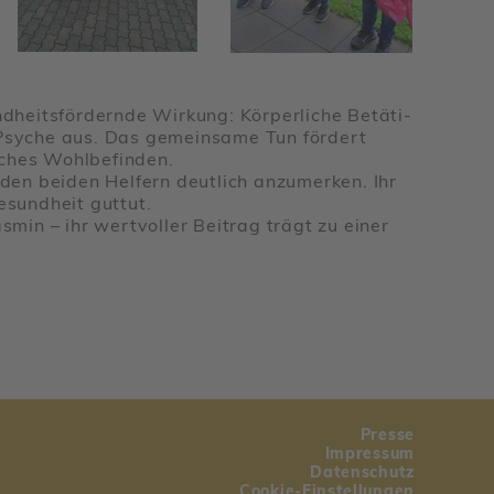
heits­för­dernde Wirkung: Körper­liche Betä­ti­
e Psyche aus. Das gemein­same Tun fördert
sches Wohl­be­finden.
en beiden Helfern deut­lich anzu­merken. Ihr
esund­heit guttut.
 Jasmin – ihr wert­voller Beitrag trägt zu einer
Presse
Impressum
Daten­schutz
Cookie-Einstel­lungen