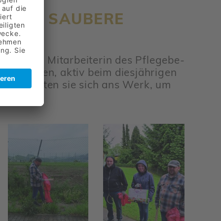
R EINE SAUBERE
 eine Mitar­bei­terin des Pfle­ge­be­
n abhalten, aktiv beim dies­jäh­rigen
­ment machten sie sich ans Werk, um