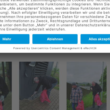
OITS­BERG – GEMEINSAM FÜ
 Regen ließen sich zwei tapfere Bewohner und
g (ein Partner der SANLAS Holding) nicht davo
el Durch­hal­te­ver­mögen und echtem Enga­ge
 von Müll und Unrat zu befreien.