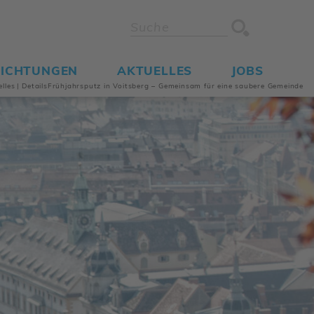
RICH­TUNGEN
AKTU­ELLES
JOBS
elles
|
Details
Früh­jahrs­putz in Voits­berg – Gemeinsam für eine saubere Gemeinde