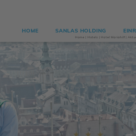
HOME
SANLAS HOLDING
EIN
Home
|
Hotels
|
Hotel Maria­hilf
|
Aktu­