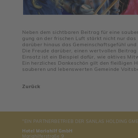
Neben dem sicht­baren Beitrag für eine saubere
gung an der frischen Luft stärkt nicht nur da
darüber hinaus das Gemein­schafts­ge­fühl und ve
Die Freude darüber, einen wert­vollen Beitrag
Einsatz ist ein Beispiel dafür, wie aktives Mi
Ein herz­li­ches Danke­schön gilt den flei­ßigen H
sauberen und lebens­werten Gemeinde Voits­b
Zurück
"EIN PART­NER­BE­TRIEB DER SANLAS HOLDING GM
Hotel Mariahilf GmbH
Maria­hil­fer­straße 9