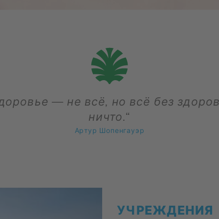
доровье — не всё, но всё без здоро
ничто.“
Ар­тур Шо­пен­гау­эр
УЧРЕ­ЖДЕ­НИЯ