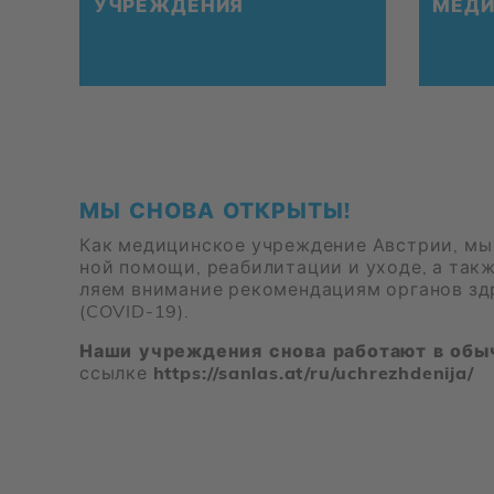
УЧРЕ­ЖДЕ­НИЯ
МЕ­ДИ
МЫ СНО­ВА ОТ­КРЫ­ТЫ!
Как ме­ди­цин­ское учре­жде­ние Ав­стрии, мы в
ной по­мо­щи, ре­а­би­ли­та­ции и ухо­де, а та­
ля­ем вни­ма­ние ре­ко­мен­да­ци­ям ор­га­нов зд
(COVID-19).
Наши учреждения снова работают в об
ссыл­ке
https://​sanlas.at/​ru/​uchrezhdenija/