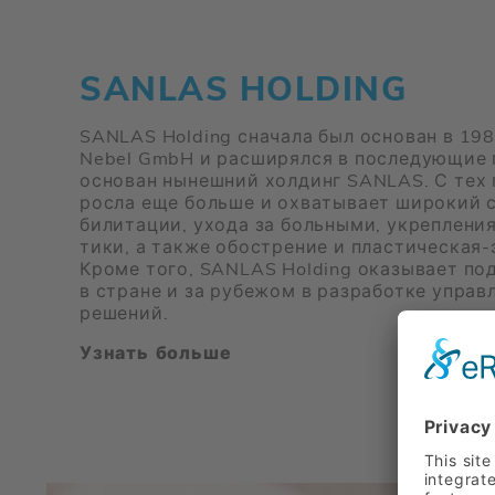
SANLAS HOLDING
SANLAS Holding сна­ча­ла был ос­но­ван в 198
Nebel GmbH и рас­ши­рял­ся в по­сле­ду­ю­щи
ос­но­ван ны­неш­ний хол­динг SANLAS. С тех
рос­ла еще боль­ше и охва­ты­ва­ет ши­ро­кий с
би­ли­та­ции, ухо­да за боль­ны­ми, укреп­ле­ни
ти­ки, а та­к­же обостре­ние и пла­сти­че­ская-э
Кро­ме того, SANLAS Holding ока­зы­ва­ет под­
в стране и за ру­бе­жом в раз­ра­бот­ке управ­
ре­ше­ний.
Узнать боль­ше