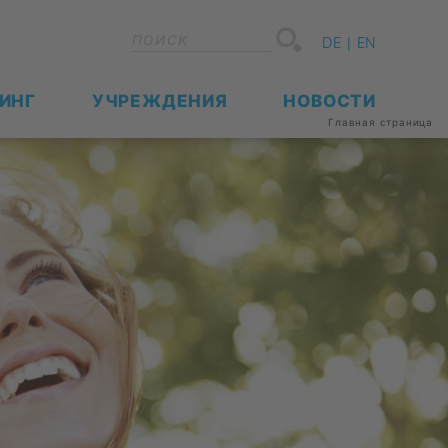
DE
EN
ДИНГ
УЧРЕ­ЖДЕ­НИЯ
НО­ВО­СТИ
Глав­ная стра­ни­ца