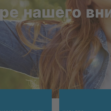
ре на­ше­го вн