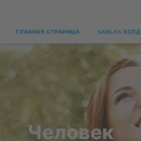
ГЛАВ­НАЯ СТРА­НИ­ЦА
SANLAS ХОЛ­
Че­ло­век