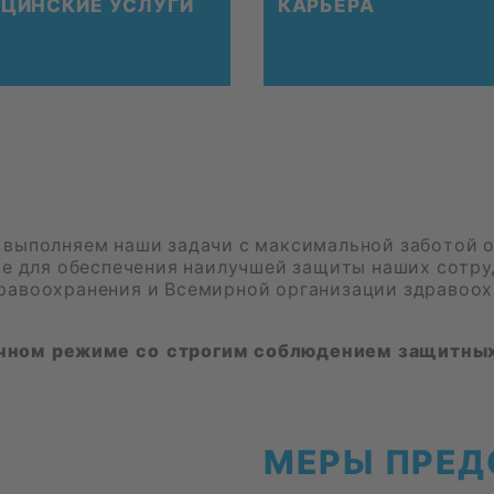
­ЦИН­СКИЕ УСЛУ­ГИ
КА­РЬЕ­РА
ы­пол­ня­ем наши за­да­чи с мак­си­маль­ной за­бо­той о
к­же для обес­пе­че­ния наи­луч­шей за­щи­ты на­ших со­т
ра­во­охра­не­ния и Все­мир­ной ор­га­ни­за­ции здра­во­ох
ычном режиме со строгим соблюдением защитны
МЕРЫ ПРЕДО