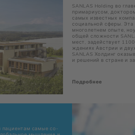
SANLAS Holding во гла­ве
при­ма­ри­усом, док­то­ро
са­мых из­вест­ных ком­па
со­ци­аль­ной сфе­ры. Эта 
мно­го­лет­нем опы­те, ноу
об­щей слож­но­сти SANL
мест, за­дей­ству­ет 1100
жде­ни­ях Ав­стрии и двух
SANLAS Хол­динг ока­зы­ва
и ре­ше­ний в стране и за
По­дроб­нее
па­ци­ен­там са­мые со­
Гло­баль­ное мыш­ле­ние и