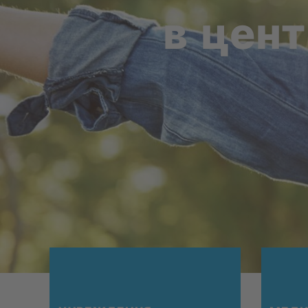
в цен­т