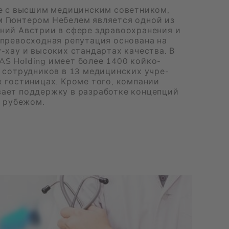
 с выс­шим ме­ди­цин­ским со­вет­ни­ком,
м Гюн­те­ром Небе­лем яв­ля­ет­ся од­ной из
­ний Ав­стрии в сфе­ре здра­во­охра­не­ния и
пре­вос­ход­ная ре­пу­та­ция ос­но­ва­на на
-хау и вы­со­ких стан­дар­тах ка­че­ства. В
AS Holding име­ет бо­лее 1400 кой­ко-
 со­труд­ни­ков в 13 ме­ди­цин­ских учре­
 го­сти­ни­цах. Кро­ме того, ком­па­нии
­ет под­держ­ку в раз­ра­бот­ке кон­цеп­ций
 ру­бе­жом.