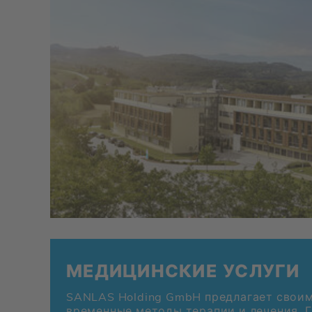
МЕ­ДИ­ЦИН­СКИЕ УСЛУ­ГИ
SANLAS Holding GmbH пред­ла­га­ет сво­им 
вре­мен­ные ме­то­ды те­ра­пии и ле­че­ния. 