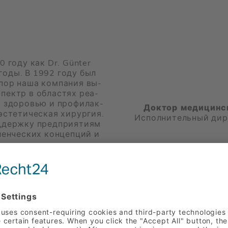
0 году как Dr. Günter
е годы. В 1992 году был
 пор наша ком­па­ния вы­
пектр в об­ла­стях ре­а­
я здо­ро­вью и про­фи­лак­
Доктор медицинс
с­те­ти­че­ская хи­рур­гия.
Ис­пол­ни­тель­ный ди
держ­ку пред­при­я­ти­ям
лен­че­ских кон­цеп­ций и