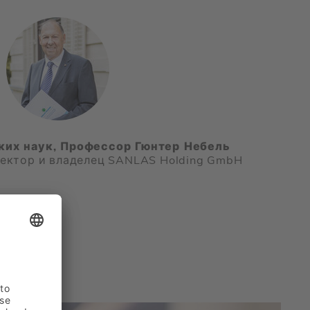
ких наук, Профессор Гюнтер Небель
­рек­тор и вла­де­лец SANLAS Holding GmbH