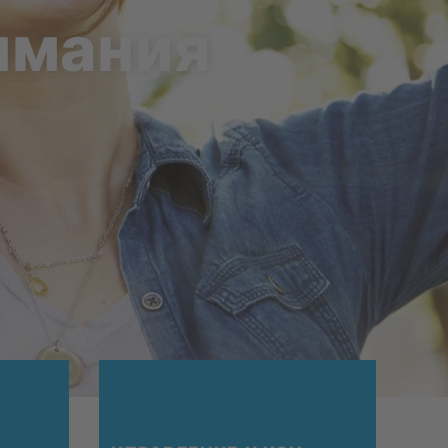
и­ма­ния