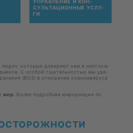
УПРАВ­ЛЕ­НИЕ И КОН­
СУЛЬ­ТА­ЦИ­ОН­НЫЕ УСЛУ­
ГИ
 лю­дях, ко­то­рые до­ве­ря­ют нам в неот­лож­
руд­ни­ков. С осо­бой тща­тель­но­стью мы уде­
ра­не­ния (ВОЗ) в от­но­ше­нии ко­ро­на­ви­ру­са
х мер.
Бо­лее по­дроб­ная ин­фор­ма­ция по
­СТО­РОЖ­НО­СТИ