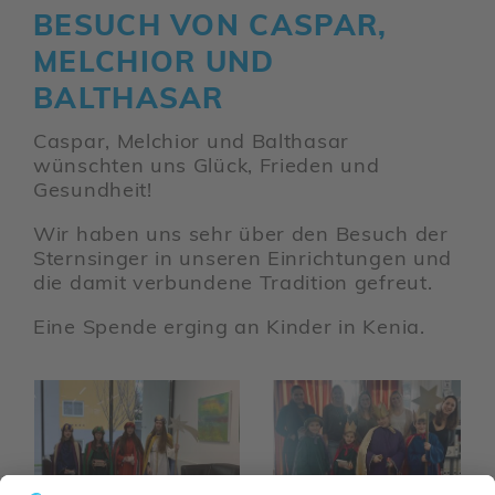
BESUCH VON CASPAR,
MELCHIOR UND
BALTHASAR
Caspar, Melchior und Balthasar
wünschten uns Glück, Frieden und
Gesund­heit!
Wir haben uns sehr über den Besuch der
Stern­singer in unseren Einrich­tungen und
die damit verbun­dene Tradi­tion gefreut.
Eine Spende erging an Kinder in Kenia.