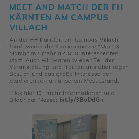
MEET AND MATCH DER FH
KÄRNTEN AM CAMPUS
VILLACH
An der FH Kärnten am Campus Villach
fand wieder die Karrie­re­messe "Meet &
Match" mit mehr als 800 Inter­es­senten
statt. Auch wir waren wieder Teil der
Veran­stal­tung und freuten uns über regen
Besuch und das große Inter­esse der
Studie­renden an unserem Messe­stand.
Klick hier für mehr Infor­ma­tionen und
Bilder der Messe:
bit.ly/​3BoDdGn