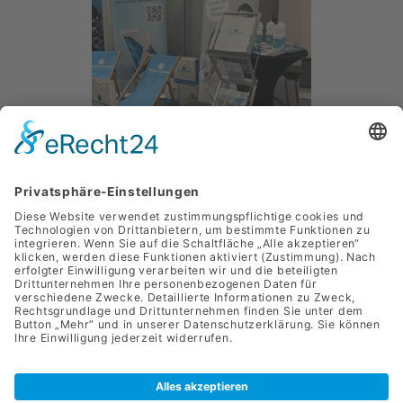
Zurück
SANLAS Holding GmbH
Park­straße 11
8010 Graz
+43 (0) 3133 / 2274 - 9110
office@sanlas.at
Presse
Daten­schutz