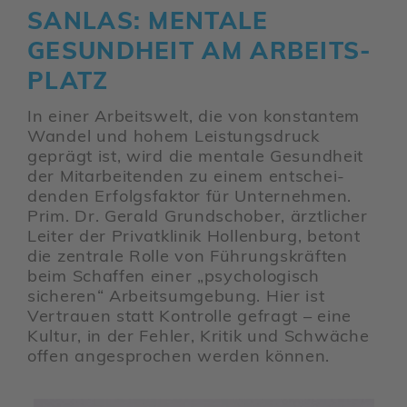
SANLAS: MENTALE
GESUND­HEIT AM ARBEITS­
PLATZ
In einer Arbeits­welt, die von konstantem
Wandel und hohem Leis­tungs­druck
geprägt ist, wird die mentale Gesund­heit
der Mitar­bei­tenden zu einem entschei­
denden Erfolgs­faktor für Unter­nehmen.
Prim. Dr. Gerald Grund­schober, ärzt­li­cher
Leiter der Privat­klinik Hollen­burg, betont
die zentrale Rolle von Führungs­kräften
beim Schaffen einer „psycho­lo­gisch
sicheren“ Arbeits­um­ge­bung. Hier ist
Vertrauen statt Kontrolle gefragt – eine
Kultur, in der Fehler, Kritik und Schwäche
offen ange­spro­chen werden können.