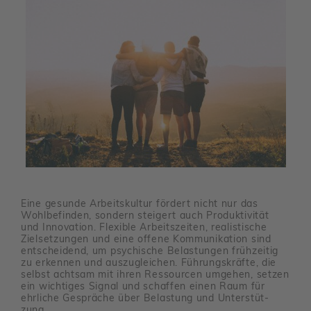
Eine gesunde Arbeits­kultur fördert nicht nur das
Wohl­be­finden, sondern stei­gert auch Produk­ti­vität
und Inno­va­tion. Flexible Arbeits­zeiten, realis­ti­sche
Ziel­set­zungen und eine offene Kommu­ni­ka­tion sind
entschei­dend, um psychi­sche Belas­tungen früh­zeitig
zu erkennen und auszu­glei­chen. Führungs­kräfte, die
selbst achtsam mit ihren Ressourcen umgehen, setzen
ein wich­tiges Signal und schaffen einen Raum für
ehrliche Gespräche über Belas­tung und Unter­stüt­
zung.