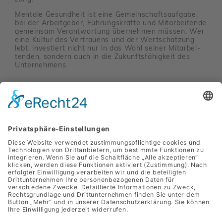
Mentale Gesund­heit ist eine Gemein­schafts­auf­gabe,
bei der Arbeit­geber, Führungs­kräfte und Mitar­bei­tende
gemeinsam Verant­wor­tung über­nehmen müssen. Wer
eine Kultur des Vertrauens und der Wert­schät­zung
lebt, inves­tiert nicht nur in das Wohl seiner Mitar­bei­
tenden, sondern auch in die Zukunfts­fä­hig­keit des
Unter­neh­mens.
Hier zum voll­stän­digen
Beitrag
Zurück
SANLAS Holding GmbH
Park­straße 11
8010 Graz
+43 (0) 3133 / 2274 - 9110
office@sanlas.at