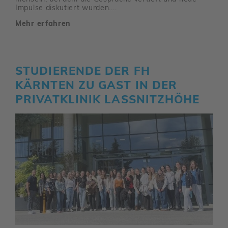
Impulse disku­tiert wurden....
Mehr erfahren
STUDIE­RENDE DER FH
KÄRNTEN ZU GAST IN DER
PRIVAT­KLINIK LASSNITZ­HÖHE