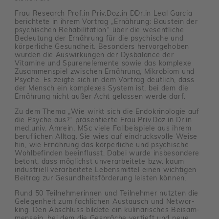
Frau Rese­arch Prof.in Priv.Doz.in DDr.in Leal Garcia
berich­tete in ihrem Vortrag „Ernäh­rung: Baustein der
psychi­schen Reha­bi­li­ta­tion“ über die wesent­liche
Bedeu­tung der Ernäh­rung für die psychi­sche und
körper­liche Gesund­heit. Beson­ders hervor­ge­hoben
wurden die Auswir­kungen der Dysba­lance der
Vitamine und Spuren­ele­mente sowie das komplexe
Zusam­men­spiel zwischen Ernäh­rung, Mikro­biom und
Psyche. Es zeigte sich in dem Vortrag deut­lich, dass
der Mensch ein komplexes System ist, bei dem die
Ernäh­rung nicht außer Acht gelassen werde darf.
Zu dem Thema „Wie wirkt sich die Endo­kri­no­logie auf
die Psyche aus?“ präsen­tierte Frau Priv.Doz.in Dr.in
med.univ. Amrein, MSc viele Fall­bei­spiele aus ihrem
beruf­li­chen Alltag. Sie wies auf eindrucks­volle Weise
hin, wie Ernäh­rung das körper­liche und psychi­sche
Wohl­be­finden beein­flusst. Dabei wurde insbe­son­dere
betont, dass möglichst unver­ar­bei­tete bzw. kaum
indus­triell verar­bei­tete Lebens­mittel einen wich­tigen
Beitrag zur Gesund­heits­för­de­rung leisten können.
Rund 50 Teil­neh­me­rinnen und Teil­nehmer nutzten die
Gele­gen­heit zum fach­li­chen Austausch und Networ­
king. Den Abschluss bildete ein kuli­na­ri­sches Beisam­
men­sein, bei dem die Gespräche vertieft und neue