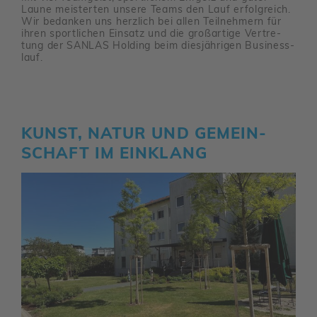
Laune meis­terten unsere Teams den Lauf erfolg­reich.
Wir bedanken uns herz­lich bei allen Teil­neh­mern für
ihren sport­li­chen Einsatz und die groß­ar­tige Vertre­
tung der SANLAS Holding beim dies­jäh­rigen Busi­ness­
lauf.
KUNST, NATUR UND GEMEIN­
SCHAFT IM EINKLANG