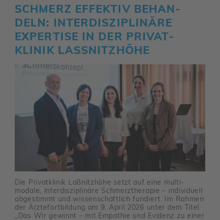
SCHMERZ EFFEKTIV BEHAN­
DELN: INTER­DIS­ZI­PLI­NÄRE
EXPER­TISE IN DER PRIVAT­
KLINIK LASSNITZ­HÖHE
Die Privat­klinik Laßnitz­höhe setzt auf eine multi­
modale, inter­dis­zi­pli­näre Schmerz­the­rapie – indi­vi­duell
abge­stimmt und wissen­schaft­lich fundiert. Im Rahmen
der Ärzte­fort­bil­dung am 9. April 2026 unter dem Titel
„Das Wir gewinnt – mit Empa­thie und Evidenz zu einer