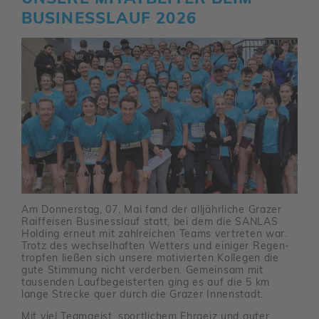
BUSI­NESS­LAUF 2026
Am Donnerstag, 07. Mai fand der alljähr­liche Grazer
Raiff­eisen Busi­ness­lauf statt, bei dem die SANLAS
Holding erneut mit zahl­rei­chen Teams vertreten war.
Trotz des wech­sel­haften Wetters und einiger Regen­
tropfen ließen sich unsere moti­vierten Kollegen die
gute Stim­mung nicht verderben. Gemeinsam mit
tausenden Lauf­be­geis­terten ging es auf die 5 km
lange Strecke quer durch die Grazer Innen­stadt.
Mit viel Team­geist, sport­li­chem Ehrgeiz und guter