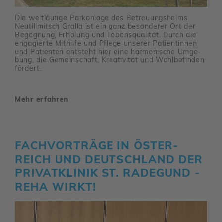
Die weit­läu­fige Park­an­lage des Betreu­ungs­heims
Neutill­mitsch Gralla ist ein ganz beson­derer Ort der
Begeg­nung, Erho­lung und Lebens­qua­lität. Durch die
enga­gierte Mithilfe und Pflege unserer Pati­en­tinnen
und Pati­enten entsteht hier eine harmo­ni­sche Umge­
bung, die Gemein­schaft, Krea­ti­vität und Wohl­be­finden
fördert.
Mehr erfahren
FACH­VOR­TRÄGE IN ÖSTER­
REICH UND DEUTSCH­LAND DER
PRIVAT­KLINIK ST. RADE­GUND -
REHA WIRKT!