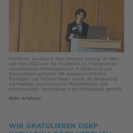
Fach­li­cher Austausch über Grenzen hinweg: Im März
und April 2026 war die Privat­klinik St. Rade­gund bei
renom­mierten Fach­kon­gressen in Öster­reich und
Deutsch­land vertreten. Mit wissen­schaft­li­chen
Beiträgen und Fach­vor­trägen wurde die Bedeu­tung
nach­hal­tiger psych­ia­tri­scher Reha­bi­li­ta­tion und
psycho­so­zialer Versor­gung in den Mittel­punkt gestellt.
Mehr erfahren
WIR GRATU­LIEREN DGKP