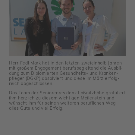
Herr Fedl Mark hat in den letzten zwei­ein­halb Jahren
mit großem Enga­ge­ment berufs­be­glei­tend die Ausbil­
dung zum Diplo­mierten Gesund­heits- und Kran­ken­
pfleger (DGKP) absol­viert und diese im März erfolg­
reich abge­schlossen.
Das Team der Senio­ren­re­si­denz Laßnitz­höhe gratu­liert
ihm herz­lich zu diesem wich­tigen Meilen­stein und
wünscht ihm für seinen weiteren beruf­li­chen Weg
alles Gute und viel Erfolg.