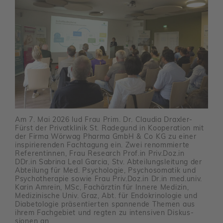
Am 7. Mai 2026 lud Frau Prim. Dr. Claudia Draxler-
Fürst der Privat­klinik St. Rade­gund in Koope­ra­tion mit
der Firma Wörwag Pharma GmbH & Co KG zu einer
inspi­rie­renden Fach­ta­gung ein. Zwei renom­mierte
Refe­ren­tinnen, Frau Rese­arch Prof.in Priv.Doz.in
DDr.in Sabrina Leal Garcia, Stv. Abtei­lungs­lei­tung der
Abtei­lung für Med. Psycho­logie, Psycho­so­matik und
Psycho­the­rapie sowie Frau Priv.Doz.in Dr.in med.univ.
Karin Amrein, MSc, Fach­ärztin für Innere Medizin,
Medi­zi­ni­sche Univ. Graz, Abt. für Endo­kri­no­logie und
Diabe­to­logie präsen­tierten span­nende Themen aus
ihrem Fach­ge­biet und regten zu inten­siven Diskus­
sionen an.