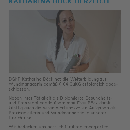
KATHA­RINA BÖCK HERZ­LICH
DGKP Katha­rina Böck hat die Weiter­bil­dung zur
Wund­ma­na­gerin gemäß § 64 GuKG erfolg­reich abge­
schlossen.
Neben ihrer Tätig­keit als Diplo­mierte Gesund­heits-
und Kran­ken­pfle­gerin über­nimmt Frau Böck damit
künftig auch die verant­wor­tungs­vollen Aufgaben als
Praxis­an­lei­terin und Wund­ma­na­gerin in unserer
Einrich­tung.
Wir bedanken uns herz­lich für ihren enga­gierten