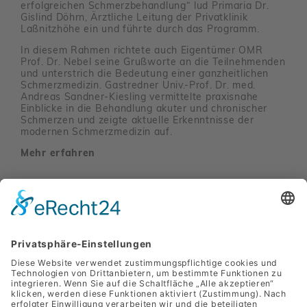
erfolg­rei­chen Schmerz­be­hand­lung“ lud Primaria Dr.
Gislind Döhrn, Ärztliche Leitung der Privat­klinik
Laßnitz­höhe ein und führte durch das Programm.
In diesem Rahmen rich­tete auch Eigen­tümer OMR
Prof. Dr. Nebel seine Gruß­worte an die Teil­neh­menden
und unter­strich die Bedeu­tung einer ganz­heit­li­chen
Schmerz­me­dizin. Gast­redner Univ.-Prof. Dr. med.
Andreas Sandner-Kies­ling vermit­telte praxis­nahe
Einblicke in die Behand­lung akuter und chro­ni­scher
Schmerzen und zeigte aktu­elle Erkennt­nisse der
modernen Schmerz­me­dizin auf.
Mehr erfahren
Seite 2 von 37
«
1
2
3
....
37
»
"EIN PART­NER­BE­TRIEB DER SANLAS HOLDING GMBH"