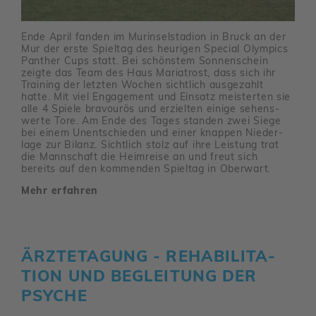
Ende April fanden im Murin­sel­sta­dion in Bruck an der
Mur der erste Spieltag des heurigen Special Olym­pics
Panther Cups statt. Bei schönstem Sonnen­schein
zeigte das Team des Haus Maria­trost, dass sich ihr
Trai­ning der letzten Wochen sicht­lich ausge­zahlt
hatte. Mit viel Enga­ge­ment und Einsatz meis­terten sie
alle 4 Spiele bravourös und erzielten einige sehens­
werte Tore. Am Ende des Tages standen zwei Siege
bei einem Unent­schieden und einer knappen Nieder­
lage zur Bilanz. Sicht­lich stolz auf ihre Leis­tung trat
die Mann­schaft die Heim­reise an und freut sich
bereits auf den kommenden Spieltag in Ober­wart.
Mehr erfahren
ÄRZTE­TA­GUNG - REHA­BI­LI­TA­
TION UND BEGLEI­TUNG DER
PSYCHE