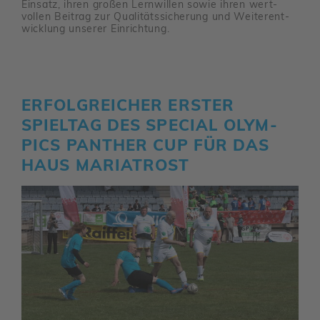
Einsatz, ihren großen Lern­willen sowie ihren wert­
vollen Beitrag zur Quali­täts­si­che­rung und Weiter­ent­
wick­lung unserer Einrich­tung.
ERFOLG­REI­CHER ERSTER
SPIELTAG DES SPECIAL OLYM­
PICS PANTHER CUP FÜR DAS
HAUS MARIA­TROST