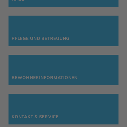
PFLEGE UND BETREUUNG
BEWOH­NER­IN­FOR­MA­TIONEN
KONTAKT & SERVICE