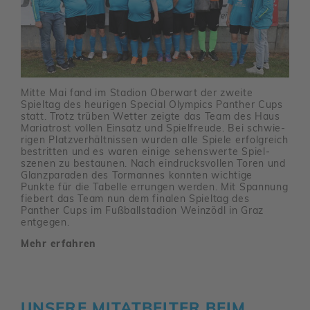
Mitte Mai fand im Stadion Ober­wart der zweite
Spieltag des heurigen Special Olym­pics Panther Cups
statt. Trotz trüben Wetter zeigte das Team des Haus
Maria­trost vollen Einsatz und Spiel­freude. Bei schwie­
rigen Platz­ver­hält­nissen wurden alle Spiele erfolg­reich
bestritten und es waren einige sehens­werte Spiel­
szenen zu bestaunen. Nach eindrucks­vollen Toren und
Glanz­pa­raden des Tormannes konnten wich­tige
Punkte für die Tabelle errungen werden. Mit Span­nung
fiebert das Team nun dem finalen Spieltag des
Panther Cups im Fußball­sta­dion Wein­zödl in Graz
entgegen.
Mehr erfahren
UNSERE MITAT­BEITER BEIM