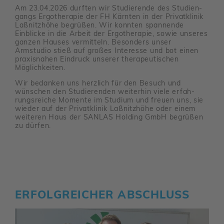
Am 23.04.2026 durften wir Studie­rende des Studi­en­
gangs Ergo­the­rapie der FH Kärnten in der Privat­klinik
Laßnitz­höhe begrüßen. Wir konnten span­nende
Einblicke in die Arbeit der Ergo­the­rapie, sowie unseres
ganzen Hauses vermit­teln. Beson­ders unser
Armstudio stieß auf großes Inter­esse und bot einen
praxis­nahen Eindruck unserer thera­peu­ti­schen
Möglich­keiten.
Wir bedanken uns herz­lich für den Besuch und
wünschen den Studie­renden weiterhin viele erfah­
rungs­reiche Momente im Studium und freuen uns, sie
wieder auf der Privat­klinik Laßnitz­höhe oder einem
weiteren Haus der SANLAS Holding GmbH begrüßen
zu dürfen.
ERFOLG­REI­CHER ABSCHLUSS