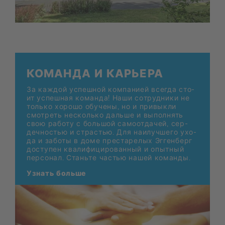
КО­МАН­ДА И КА­РЬЕ­РА
За каж­дой успеш­ной ком­па­ни­ей все­гда сто­
ит успеш­ная ко­ман­да! Наши со­труд­ни­ки не
толь­ко хо­ро­шо обу­че­ны, но и при­вык­ли
смот­реть
несколь­ко даль­ше
и вы­пол­нять
свою ра­бо­ту с боль­шой са­мо­от­да­чей, сер­
деч­но­стью и стра­стью. Для наи­луч­ше­го ухо­
да и за­бо­ты в доме пре­ста­ре­лых Эг­ген­берг
до­сту­пен ква­ли­фи­ци­ро­ван­ный и опыт­ный
пер­со­нал. Стань­те ча­стью на­шей ко­ман­ды.
Узнать боль­ше