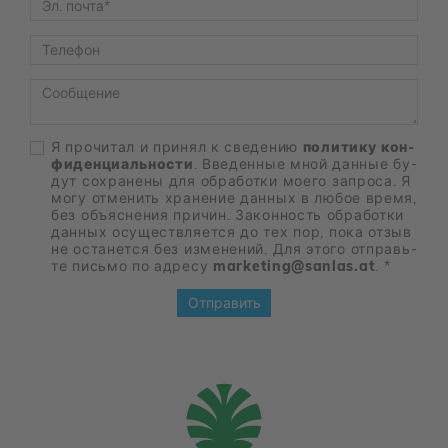
Telefon
Nachricht
Я про­чи­тал и при­нял к све­де­нию
по­ли­ти­ку кон­
фи­ден­ци­аль­но­сти
. Вве­ден­ные мной дан­ные бу­
дут со­хра­не­ны для об­ра­бот­ки мо­е­го за­про­са. Я
могу от­ме­нить хра­не­ние дан­ных в лю­бое вре­мя,
без объ­яс­не­ния при­чин. За­кон­ность об­ра­бот­ки
дан­ных осу­ществ­ля­ет­ся до тех пор, пока от­зыв
не оста­нет­ся без из­ме­не­ний. Для это­го от­правь­
те пись­мо по ад­ре­су
marketing@sanlas.at
.
*
Отправить