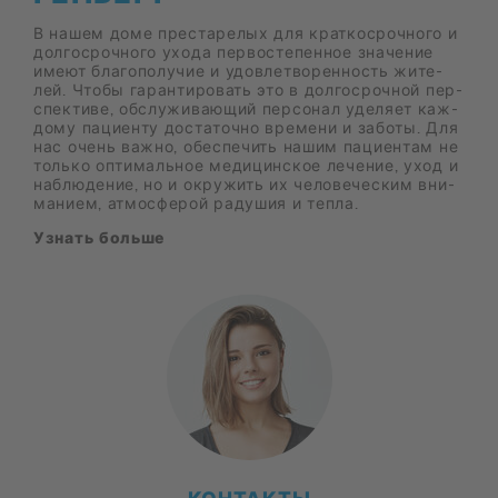
В на­шем доме пре­ста­ре­лых для крат­ко­сроч­но­го и
дол­го­сроч­но­го ухо­да пер­во­сте­пен­ное зна­че­ние
име­ют бла­го­по­лу­чие и удо­вле­тво­рен­ность жи­те­
лей. Что­бы га­ран­ти­ро­вать это в дол­го­сроч­ной пер­
спек­ти­ве, об­слу­жи­ва­ю­щий пер­со­нал уде­ля­ет каж­
до­му па­ци­ен­ту до­ста­точ­но вре­ме­ни и за­бо­ты. Для
нас очень важ­но, обес­пе­чить на­шим па­ци­ен­там не
толь­ко оп­ти­маль­ное ме­ди­цин­ское ле­че­ние, уход и
на­блю­де­ние, но и окру­жить их че­ло­ве­че­ским вни­
ма­ни­ем, ат­мо­сфе­рой ра­ду­шия и теп­ла.
Узнать боль­ше