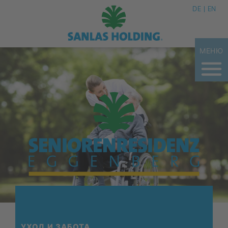
DE
EN
МЕНЮ
УХОД И ЗА­БО­ТА