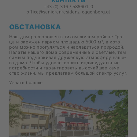
КОН­ТАК­ТЫ
+43 (0) 316 / 586601-0
office@seniorenresidenz-eggenberg.at
ОБ­СТА­НОВ­КА
Наш дом рас­по­ло­жен в ти­хом жи­лом рай­оне Гра­
ца и окру­жен пар­ком пло­ща­дью 5000 м², в ко­то­
ром мож­но про­гу­лять­ся и на­сла­дить­ся при­ро­дой.
Па­ла­ты на­ше­го дома со­вре­мен­ные и свет­лые, тем
са­мым под­чер­ки­вая дру­же­скую ат­мо­сфе­ру на­ше­
го дома. Что­бы удо­вле­тво­рить ин­ди­ви­ду­аль­ные
по­треб­но­сти и га­ран­ти­ро­вать вы­со­чай­шее ка­че­
ство жиз­ни, мы пред­ла­га­ем боль­шой спектр услуг.
Узнать боль­ше