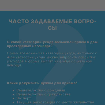
ЧА­СТО ЗА­ДА­ВА­Е­МЫЕ ВО­ПРО­
СЫ
С какой категории ухода возможен прием в дом
престарелых Эггенберг?
При­ем воз­мо­жен без ка­те­го­рии ухо­да, но толь­ко с
4-ой ка­те­го­рии ухо­да мож­но за­про­сить по­кры­тие
рас­хо­дов в фор­ме вы­плат из фон­да со­ци­аль­ной
по­мо­щи.
Какие документы нужны для приема?
Сви­де­тель­ство о рож­де­нии
Сви­де­тель­ство о граж­дан­стве
Пас­порт
Те­ку­щая ре­ги­стра­ция по ме­сту жи­тель­ства