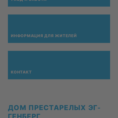
ИН­ФОР­МА­ЦИЯ ДЛЯ ЖИ­ТЕ­ЛЕЙ
КОН­ТАКТ
ДОМ ПРЕ­СТА­РЕ­ЛЫХ ЭГ­
ГЕН­БЕРГ