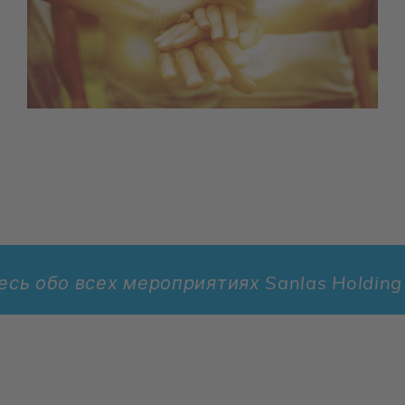
о всех ме­ро­при­я­ти­ях Sanlas Holding и его 