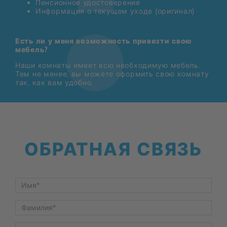
Пен­си­он­ное удо­сто­ве­ре­ние
Ин­фор­ма­ция о те­ку­щем ухо­де (ори­ги­нал)
Есть ли у меня возможность привезти свою
мебель?
Наши ком­на­ты име­ет всю необ­хо­ди­мую ме­бель.
Тем не ме­нее, вы мо­же­те офор­мить свою ком­на­ту
так, как вам удоб­но.
ОБ­РАТ­НАЯ СВЯЗЬ
Vorname
*
Nachname
*
E-Mail
*