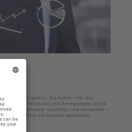
htig!
 Feedback zu geben. Sie haben hier die
ine-Formular Wünsche und Anregungen, Kritik
n. Einfach Formular ausfüllen und absenden –
stverständlich vertraulich behandelt.