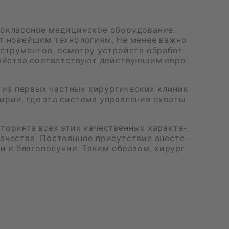
во­класс­ное ме­ди­цин­ское обо­ру­до­ва­ние.
­ет но­вей­шим тех­но­ло­ги­ям. Не ме­нее важ­но
ин­стру­мен­тов, осмот­ру устройств об­ра­бот­
й­ства со­от­вет­ству­ют дей­ству­ю­щим ев­ро­
из пер­вых част­ных хи­рур­ги­че­ских кли­ник
и­рии, где эта си­сте­ма управ­ле­ния охва­ты­
и­то­рин­га всех этих ка­че­ствен­ных ха­рак­те­
а­че­ства. По­сто­ян­ное при­сут­ствие ане­сте­
и и бла­го­по­лу­чии. Та­ким об­ра­зом, хи­рург