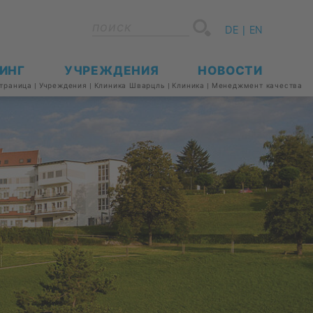
DE
EN
ДИНГ
УЧРЕ­ЖДЕ­НИЯ
НО­ВО­СТИ
тра­ни­ца
|
Учре­жде­ния
|
Кли­ни­ка Шварцль
|
Кли­ни­ка
|
Ме­недж­мент ка­че­ства