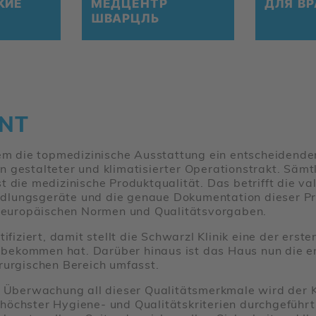
СКИЕ
МЕД­ЦЕНТР
ДЛЯ ВР
ШВАРЦЛЬ
NT
 die topmedizinische Ausstattung ein entscheidender 
n gestalteter und klimatisierter Operationstrakt. Säm
t die medizinische Produktqualität. Das betrifft die v
dlungsgeräte und die genaue Dokumentation dieser Pr
 europäischen Normen und Qualitätsvorgaben.
ifiziert, damit stellt die Schwarzl Klinik eine der erste
n bekommen hat. Darüber hinaus ist das Haus nun die ers
urgischen Bereich umfasst.
e Überwachung all dieser Qualitätsmerkmale wird der Kl
höchster Hygiene- und Qualitätskriterien durchgeführ