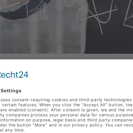
FEEDBACK
Ihre Meinung ist uns wic
Daher bitten wir Sie, uns
Möglichkeit, mittels Onl
oder Lob an uns zu richte
Ihre Angaben werden selb