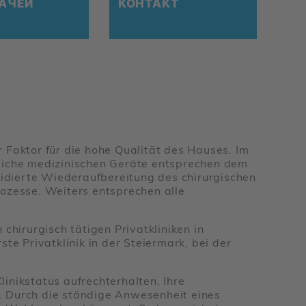
А­ЧЕЙ
КОН­ТАКТ
Faktor für die hohe Qualität des Hauses. Im
tliche medizinischen Geräte entsprechen dem
alidierte Wiederaufbereitung des chirurgischen
ozesse. Weiters entsprechen alle
n chirurgisch tätigen Privatkliniken in
te Privatklinik in der Steiermark, bei der
inikstatus aufrechterhalten. Ihre
t. Durch die ständige Anwesenheit eines