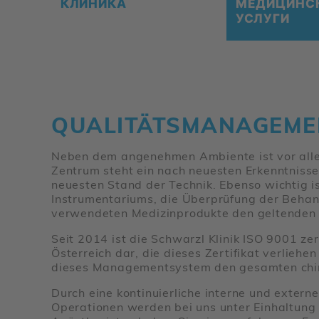
КЛИ­НИ­КА
МЕ­ДИ­ЦИН­
УСЛУ­ГИ
QUALITÄTSMANAGEME
Neben dem angenehmen Ambiente ist vor allem
Zentrum steht ein nach neuesten Erkenntnisse
neuesten Stand der Technik. Ebenso wichtig is
Instrumentariums, die Überprüfung der Behan
verwendeten Medizinprodukte den geltenden
Seit 2014 ist die Schwarzl Klinik ISO 9001 zert
Österreich dar, die dieses Zertifikat verliehe
dieses Managementsystem den gesamten chir
Durch eine kontinuierliche interne und extern
Operationen werden bei uns unter Einhaltung 