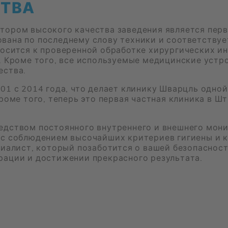
СТВА
о­ром вы­со­ко­го ка­че­ства за­ве­де­ния яв­ля­ет­ся пер­
до­ва­на по по­след­не­му сло­ву тех­ни­ки и со­от­вет­ству
о­сит­ся к про­ве­рен­ной об­ра­бот­ке хи­рур­ги­че­ских 
. Кро­ме того, все ис­поль­зу­е­мые ме­ди­цин­ские устро
е­ства.
01 с 2014 года, что де­ла­ет кли­ни­ку Шварцль од­ной 
Кро­ме того, те­перь это пер­вая част­ная кли­ни­ка в Шт
ед­ством по­сто­ян­но­го внут­рен­не­го и внеш­не­го мо­н
 со­блю­де­ни­ем вы­со­чай­ших кри­те­ри­ев ги­ги­е­ны и к
а­лист, ко­то­рый по­за­бо­тит­ся о ва­шей без­опас­но­ст
а­ции и до­сти­же­нии пре­крас­но­го ре­зуль­та­та.