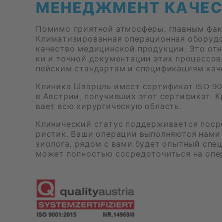
МЕ­НЕДЖ­МЕНТ КА­ЧЕ­
По­ми­мо при­ят­ной ат­мо­сфе­ры, глав­ным фак­т
Кли­ма­ти­зи­ро­ван­ная опе­ра­ци­он­ная обо­ру­
ка­че­ство ме­ди­цин­ской про­дук­ции. Это от­н
ки и точ­ной до­ку­мен­та­ции этих про­цес­сов
пей­ским стан­дар­там и спе­ци­фи­ка­ци­ям ка­ч
Кли­ни­ка Шварцль име­ет сер­ти­фи­кат ISO 90
в Ав­стрии, по­лу­чив­ших этот сер­ти­фи­кат. 
ва­ет всю хи­рур­ги­че­скую об­ласть.
Кли­ни­че­ский ста­тус под­дер­жи­ва­ет­ся по­ср
ри­стик. Ваши опе­ра­ции вы­пол­ня­ют­ся нами с
зио­ло­га, ря­дом с вами бу­дет опыт­ный спе­ци­
мо­жет пол­но­стью со­сре­до­то­чить­ся на опе­р