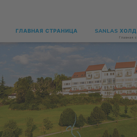
ГЛАВ­НАЯ СТРА­НИ­ЦА
SANLAS ХОЛ­
Глав­ная с