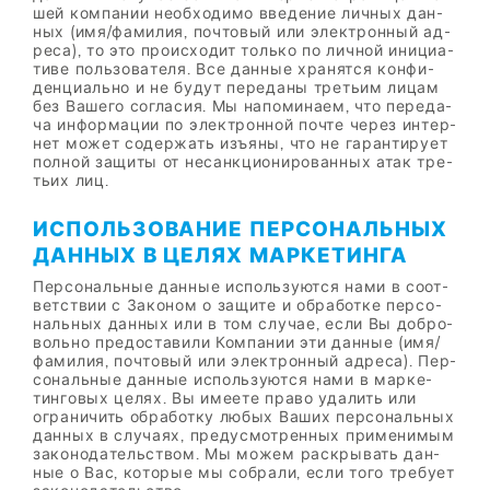
шей ком­па­нии необ­хо­ди­мо вве­де­ние лич­ных дан­
ных (имя/​фа­ми­лия, поч­то­вый или элек­трон­ный ад­
ре­са), то это про­ис­хо­дит толь­ко по лич­ной ини­ци­а­
ти­ве поль­зо­ва­те­ля. Все дан­ные хра­нят­ся кон­фи­
ден­ци­аль­но и не бу­дут пе­ре­да­ны тре­тьим ли­цам
без Ва­ше­го со­гла­сия. Мы на­по­ми­на­ем, что пе­ре­да­
ча ин­фор­ма­ции по элек­трон­ной по­чте че­рез ин­тер­
нет мо­жет со­дер­жать изъ­я­ны, что не га­ран­ти­ру­ет
пол­ной за­щи­ты от несанк­ци­о­ни­ро­ван­ных атак тре­
тьих лиц.
ИС­ПОЛЬ­ЗО­ВА­НИЕ ПЕР­СО­НАЛЬ­НЫХ
ДАН­НЫХ В ЦЕ­ЛЯХ МАР­КЕ­ТИН­ГА
Пер­со­наль­ные дан­ные ис­поль­зу­ют­ся нами в со­от­
вет­ствии с За­ко­ном о за­щи­те и об­ра­бот­ке пер­со­
наль­ных дан­ных или в том слу­чае, если Вы доб­ро­
воль­но предо­ста­ви­ли Ком­па­нии эти дан­ные (имя/​
фа­ми­лия, поч­то­вый или элек­трон­ный ад­ре­са). Пер­
со­наль­ные дан­ные ис­поль­зу­ют­ся нами в мар­ке­
тин­го­вых це­лях. Вы име­е­те пра­во уда­лить или
огра­ни­чить об­ра­бот­ку лю­бых Ва­ших пер­со­наль­ных
дан­ных в слу­ча­ях, преду­смот­рен­ных при­ме­ни­мым
за­ко­но­да­тель­ством. Мы мо­жем рас­кры­вать дан­
ные о Вас, ко­то­рые мы со­бра­ли, если того тре­бу­ет