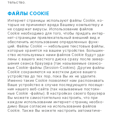
тель­ство.
ФАЙ­ЛЫ COOKIE
Ин­тер­нет стра­ни­цы ис­поль­зу­ют фай­лы Cookie, ко­
то­рые не при­чи­ня­ют вре­да Ва­ше­му ком­пью­те­ру и
не со­дер­жат ви­ру­сы. Ис­поль­зо­ва­ние фай­лов
Cookie необ­хо­ди­мо для того, что­бы при­дать ин­тер­
нет-стра­ни­цам при­вле­ка­тель­ный внеш­ний вид и
обес­пе­чить ис­поль­зо­ва­ние опре­де­лен­ных функ­
ций. Фай­лы Cookie — неболь­шие тек­сто­вые фай­лы,
ко­то­рые хра­нят­ся на ва­шем устрой­стве. Боль­шин­
ство ис­поль­зу­е­мых нами фай­лов Cookie бу­дут уда­
ле­ны с ва­ше­го жест­ко­го дис­ка сра­зу по­сле за­вер­
ше­ния се­ан­са бра­у­зе­ра (так на­зы­ва­е­мые се­ан­со­
вые Cookie-фай­лы (Session-Cookies). Дру­гие фай­лы
Cookie со­хра­ня­ют­ся на жест­ком дис­ке ва­ше­го
устрой­ства до тех пор, пока Вы их не уда­ли­те.
Имен­но та­кие Cookie поз­во­ля­ют нам рас­по­зна­вать
Ваше устрой­ство в слу­чае по­сле­ду­ю­ще­го по­се­ще­
ния на­ше­го веб-сай­та (так на­зы­ва­е­мые по­сто­ян­
ные Cookie -фай­лы). В на­строй­ках сво­е­го бра­у­зе­ра
Вы мо­же­те са­мо­сто­я­тель­но на­стро­ить, что при
каж­дом ис­поль­зо­ва­нии ин­тер­нет-стра­ниц необ­хо­
ди­мо Ваше со­гла­сие на ис­поль­зо­ва­ние фай­лов
Cookie. Та­к­же Вы мо­же­те на­стро­ить ав­то­ма­ти­че­