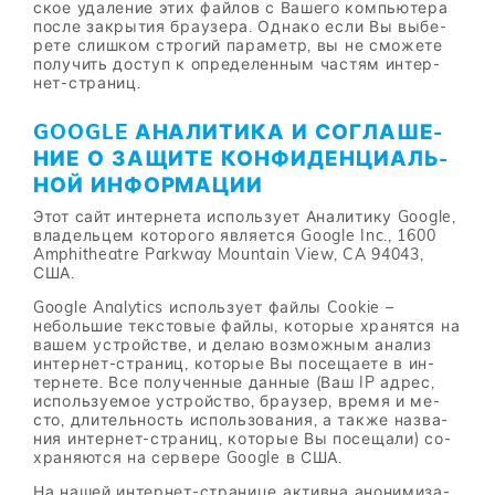
ское уда­ле­ние этих фай­лов с Ва­ше­го ком­пью­те­ра
по­сле за­кры­тия бра­у­зе­ра. Од­на­ко если Вы вы­бе­
ре­те слиш­ком стро­гий па­ра­метр, вы не смо­же­те
по­лу­чить до­ступ к опре­де­лен­ным ча­стям ин­тер­
нет-стра­ниц.
GOOGLE АНА­ЛИ­ТИ­КА И СО­ГЛА­ШЕ­
НИЕ О ЗА­ЩИ­ТЕ КОН­ФИ­ДЕН­ЦИ­АЛЬ­
НОЙ ИН­ФОР­МА­ЦИИ
Этот сайт ин­тер­не­та ис­поль­зу­ет Ана­ли­ти­ку Google,
вла­дель­цем ко­то­ро­го яв­ля­ет­ся Google Inc., 1600
Amphitheatre Parkway Mountain View, CA 94043,
США.
Google Analytics ис­поль­зу­ет фай­лы Cookie –
неболь­шие тек­сто­вые фай­лы, ко­то­рые хра­нят­ся на
ва­шем устрой­стве, и де­лаю воз­мож­ным ана­лиз
ин­тер­нет-стра­ниц, ко­то­рые Вы по­се­ща­е­те в ин­
тер­не­те. Все по­лу­чен­ные дан­ные (Ваш IP ад­рес,
ис­поль­зу­е­мое устрой­ство, бра­у­зер, вре­мя и ме­
сто, дли­тель­ность ис­поль­зо­ва­ния, а та­к­же на­зва­
ния ин­тер­нет-стра­ниц, ко­то­рые Вы по­се­ща­ли) со­
хра­ня­ют­ся на сер­ве­ре Google в США.
На на­шей ин­тер­нет-стра­ни­це ак­тив­на ано­ни­ми­за­