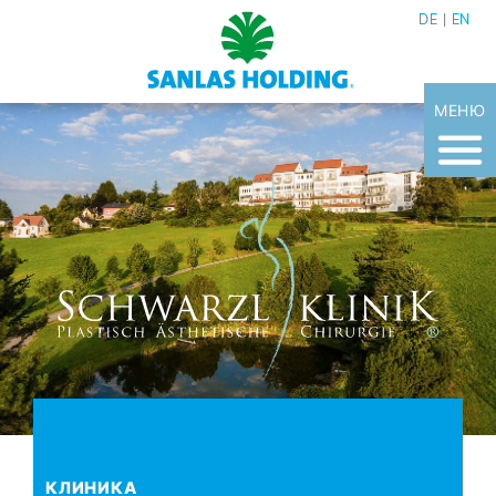
DE
EN
МЕНЮ
КЛИ­НИ­КА