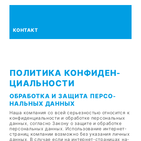
КОН­ТАКТ
ПО­ЛИ­ТИ­КА КОН­ФИ­ДЕН­
ЦИ­АЛЬ­НО­СТИ
ОБ­РА­БОТ­КА И ЗА­ЩИ­ТА ПЕР­СО­
НАЛЬ­НЫХ ДАН­НЫХ
Наша ком­па­ния со всей се­рьез­но­стью от­но­сит­ся к
кон­фи­ден­ци­аль­но­сти и об­ра­бот­ке пер­со­наль­ных
дан­ных, со­глас­но За­ко­ну о за­щи­те и об­ра­бот­ке
пер­со­наль­ных дан­ных. Ис­поль­зо­ва­ние ин­тер­нет-
стра­ниц ком­па­нии воз­мож­но без ука­за­ния лич­ных
дан­ных. В слу­чае если на ин­тер­нет-стра­ни­цах на­