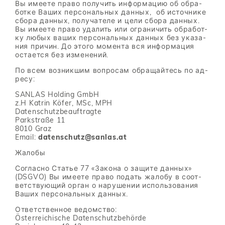
Вы име­е­те пра­во по­лу­чить ин­фор­ма­цию об об­ра­
бот­ке Ва­ших пер­со­наль­ных дан­ных, об ис­точ­ни­ке
сбо­ра дан­ных, по­лу­ча­те­ле и цели сбо­ра дан­ных.
Вы име­е­те пра­во уда­лить или огра­ни­чить об­ра­бот­
ку лю­бых ва­ших пер­со­наль­ных дан­ных без ука­за­
ния при­чин. До это­го мо­мен­та вся ин­фор­ма­ция
оста­ет­ся без из­ме­не­ний.
По всем воз­ник­шим во­про­сам об­ра­щай­тесь по ад­
ре­су:
SANLAS Holding GmbH
z.H Katrin Köfer, MSc, MPH
Datenschutzbeauftragte
Parkstraße 11
8010 Graz
Email:
datenschutz@sanlas.at
Жа­ло­бы
Со­глас­но Ста­тье 77 «За­ко­на о за­щи­те дан­ных»
(DSGVO) Вы име­е­те пра­во по­дать жа­ло­бу в со­от­
вет­ству­ю­щий ор­ган о на­ру­ше­нии ис­поль­зо­ва­ния
Ва­ших пер­со­наль­ных дан­ных.
От­вет­ствен­ное ве­дом­ство:
Österreichische Datenschutzbehörde