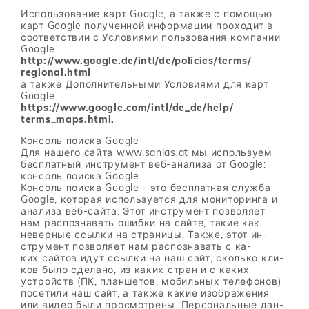
Ис­поль­зо­ва­ние карт Google, а та­к­же с по­мо­щью
карт Google по­лу­чен­ной ин­фор­ма­ции про­хо­дит в
со­от­вет­ствии с Усло­ви­я­ми поль­зо­ва­ния ком­па­нии
Google
http://​www.google.de/​intl/​de/​policies/​terms/​
regional.html
а та­к­же До­пол­ни­тель­ны­ми Усло­ви­я­ми для карт
Google
https://​www.google.com/​intl/​de_de/​help/​
terms_maps.html.
Кон­соль по­ис­ка Google
Для на­ше­го сай­та www.sanlas.at мы ис­поль­зу­ем
бес­плат­ный ин­стру­мент веб-ана­ли­за от Google:
кон­соль по­ис­ка Google.
Кон­соль по­ис­ка Google - это бес­плат­ная служ­ба
Google, ко­то­рая ис­поль­зу­ет­ся для мо­ни­то­рин­га и
ана­ли­за веб-сай­та. Этот ин­стру­мент поз­во­ля­ет
нам рас­по­зна­вать ошиб­ки на сай­те, та­кие как
невер­ные ссыл­ки на стра­ни­цы. Та­к­же, этот ин­
стру­мент поз­во­ля­ет нам рас­по­зна­вать с ка­
ких сай­тов идут ссыл­ки на наш сайт, сколь­ко кли­
ков было сде­ла­но, из ка­ких стран и с ка­ких
устройств (ПК, план­ше­тов, мо­биль­ных те­ле­фо­нов)
по­се­ти­ли наш сайт, а та­к­же ка­кие изоб­ра­же­ния
или ви­део были про­смот­ре­ны. Пер­со­наль­ные дан­