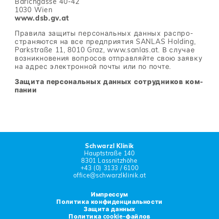
Barichgasse 40-42
1030 Wien
www.dsb.gv.at
Пра­ви­ла за­щи­ты пер­со­наль­ных дан­ных рас­про­
стра­ня­ют­ся на все пред­при­я­тия SANLAS Holding,
Parkstraße 11, 8010 Graz, www.sanlas.at. В слу­чае
воз­ник­но­ве­ния во­про­сов от­прав­ляй­те свою за­яв­ку
на ад­рес элек­трон­ной по­чты или по по­чте.
За­щи­та пер­со­наль­ных дан­ных со­труд­ни­ков ком­
па­нии
Schwarzl Klinik
Hauptstraße 140
8301 Lassnitzhöhe
+43 (0) 3133 / 6100
office@schwarzlklinik.at
Им­прес­сум
По­ли­ти­ка кон­фи­ден­ци­аль­но­сти
За­щи­та дан­ных
По­ли­ти­ка cookie-фай­лов