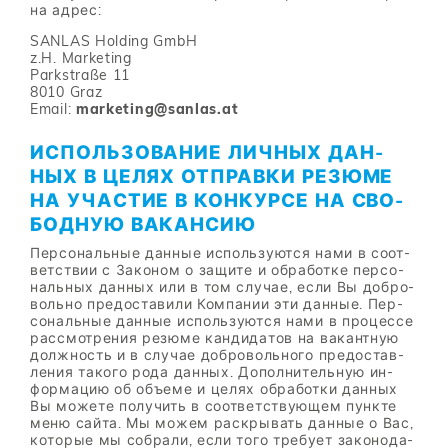
на ад­рес:
SANLAS Holding GmbH
z.H. Marketing
Parkstraße 11
8010 Graz
Email:
marketing@sanlas.at
ИС­ПОЛЬ­ЗО­ВА­НИЕ ЛИЧ­НЫХ ДАН­
НЫХ В ЦЕ­ЛЯХ ОТ­ПРАВ­КИ РЕ­ЗЮ­МЕ
НА УЧА­СТИЕ В КОН­КУР­СЕ НА СВО­
БОД­НУЮ ВА­КАН­СИЮ
Пер­со­наль­ные дан­ные ис­поль­зу­ют­ся нами в со­от­
вет­ствии с За­ко­ном о за­щи­те и об­ра­бот­ке пер­со­
наль­ных дан­ных или в том слу­чае, если Вы доб­ро­
воль­но предо­ста­ви­ли Ком­па­нии эти дан­ные. Пер­
со­наль­ные дан­ные ис­поль­зу­ют­ся нами в про­цес­се
рас­смот­ре­ния ре­зю­ме кан­ди­да­тов на ва­кант­ную
долж­ность и в слу­чае доб­ро­воль­но­го предо­став­
ле­ния та­ко­го рода дан­ных. До­пол­ни­тель­ную ин­
фор­ма­цию об объ­е­ме и це­лях об­ра­бот­ки дан­ных
Вы мо­же­те по­лу­чить в со­от­вет­ству­ю­щем пунк­те
меню сай­та. Мы мо­жем рас­кры­вать дан­ные о Вас,
ко­то­рые мы со­бра­ли, если того тре­бу­ет за­ко­но­да­