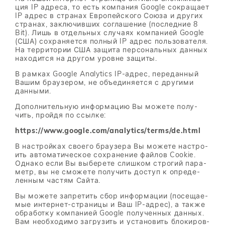
ция IP ад­ре­са, то есть ком­па­ния Google со­кра­ща­ет
IP ад­рес в стра­нах Ев­ро­пей­ско­го Со­ю­за и дру­гих
стра­нах, за­клю­чив­ших со­гла­ше­ние (по­след­ние 8
Bit). Лишь в от­дель­ных слу­ча­ях ком­па­ни­ей Google
(США) со­хра­ня­ет­ся пол­ный IP ад­рес поль­зо­ва­те­ля.
На тер­ри­то­рии США за­щи­та пер­со­наль­ных дан­ных
на­хо­дит­ся на дру­гом уровне за­щи­ты.
В рам­ках Google Analytics IP-ад­рес, пе­ре­дан­ный
Ва­шим бра­у­зе­ром, не объ­еди­ня­ет­ся с дру­ги­ми
дан­ны­ми.
До­пол­ни­тель­ную ин­фор­ма­цию Вы мо­же­те по­лу­
чить, прой­дя по ссыл­ке:
https://​www.google.com/​analytics/​terms/​de.html
В на­строй­ках сво­е­го бра­у­зе­ра Вы мо­же­те на­стро­
ить ав­то­ма­ти­че­ское со­хра­не­ние фай­лов Cookie.
Од­на­ко если Вы вы­бе­ре­те слиш­ком стро­гий па­ра­
метр, вы не смо­же­те по­лу­чить до­ступ к опре­де­
лен­ным ча­стям Сай­та.
Вы мо­же­те за­пре­тить сбор ин­фор­ма­ции (по­се­ща­е­
мые ин­тер­нет-стра­ни­цы и Ваш IP-ад­рес), а та­к­же
об­ра­бот­ку ком­па­ни­ей Google по­лу­чен­ных дан­ных.
Вам необ­хо­ди­мо за­гру­зить и уста­но­вить бло­ки­ров­