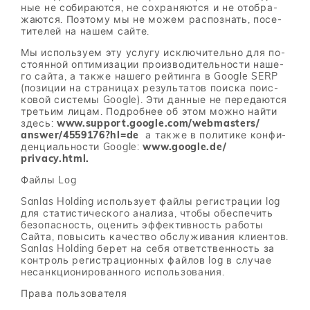
ные не со­би­ра­ют­ся, не со­хра­ня­ют­ся и не отоб­ра­
жа­ют­ся. По­это­му мы не мо­жем рас­по­знать, по­се­
ти­те­лей на на­шем сай­те.
Мы ис­поль­зу­ем эту услу­гу ис­клю­чи­тель­но для по­
сто­ян­ной оп­ти­ми­за­ции про­из­во­ди­тель­но­сти на­ше­
го сай­та, а та­к­же на­ше­го рей­тин­га в Google SERP
(по­зи­ции на стра­ни­цах ре­зуль­та­тов по­ис­ка по­ис­
ко­вой си­сте­мы Google). Эти дан­ные не пе­ре­да­ют­ся
тре­тьим ли­цам. По­дроб­нее об этом мож­но най­ти
здесь:
www.support.google.com/​webmasters/​
answer/​4559176?hl=de
а та­к­же в по­ли­ти­ке кон­фи­
ден­ци­аль­но­сти Google:
www.google.de/​
privacy.html.
Фай­лы Log
Sanlas Holding ис­поль­зу­ет фай­лы ре­ги­стра­ции log
для ста­ти­сти­че­ско­го ана­ли­за, что­бы обес­пе­чить
без­опас­ность, оце­нить эф­фек­тив­ность ра­бо­ты
Сай­та, по­вы­сить ка­че­ство об­слу­жи­ва­ния кли­ен­тов.
Sanlas Holding бе­рет на себя от­вет­ствен­ность за
кон­троль ре­ги­стра­ци­он­ных фай­лов log в слу­чае
несанк­ци­о­ни­ро­ван­но­го ис­поль­зо­ва­ния.
Пра­ва поль­зо­ва­те­ля