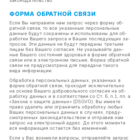
за­ко­но­да­тель­ство.
ФОР­МА ОБ­РАТ­НОЙ СВЯ­ЗИ
Если Вы на­пра­ви­ли нам за­прос че­рез фор­му об­
рат­ной свя­зи, то все ука­зан­ные пер­со­наль­ные
дан­ные бу­дут со­хра­не­ны и ис­поль­зо­ва­ны для об­
ра­бот­ки Ва­ше­го за­про­са и Ва­ших по­сле­ду­ю­щих за­
про­сов. Эти дан­ные не бу­дут пе­ре­да­ны тре­тьим
ли­цам без Ва­ше­го со­гла­сия. Не ука­зы­вай­те дан­
ные Ва­ше­го со­сто­я­ния здо­ро­вья в фор­ме об­рат­ной
свя­зи или в элек­трон­ном пись­ме. Фор­ма об­рат­ной
свя­зи не преду­смот­ре­на для пе­ре­да­чи та­ко­го
вида ин­фор­ма­ции.
Об­ра­бот­ка пер­со­наль­ных дан­ных, ука­зан­ных в
фор­ме об­рат­ной свя­зи, про­хо­дит ис­клю­чи­тель­но
на ос­но­ве Ва­ше­го доб­ро­воль­но­го со­гла­сия на об­
ра­бот­ку дан­ных и в со­от­вет­ствии со Ст. 6, п.1, пп. а
«За­ко­на о за­щи­те дан­ных» (DSGVO). Вы име­е­те
пра­во уда­лить или огра­ни­чить об­ра­бот­ку лю­бых
Ва­ших пер­со­наль­ных дан­ных в слу­ча­ях, преду­
смот­рен­ных за­ко­но­да­тель­ством и от­пра­вив нам
за­прос на элек­трон­ный ад­рес. До это­го мо­мен­та
вся ин­фор­ма­ция оста­ет­ся без из­ме­не­ний.
Если у Вас воз­ник­ли во­про­сы, от­прав­ляй­те за­прос