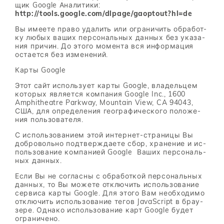
щик Google Ана­ли­ти­ки:
http://​tools.google.com/​dlpage/​gaoptout?hl=de
Вы име­е­те пра­во уда­лить или огра­ни­чить об­ра­бот­
ку лю­бых ва­ших пер­со­наль­ных дан­ных без ука­за­
ния при­чин. До это­го мо­мен­та вся ин­фор­ма­ция
оста­ет­ся без из­ме­не­ний.
Кар­ты Google
Этот сайт ис­поль­зу­ет кар­ты Google, вла­дель­цем
ко­то­рых яв­ля­ет­ся ком­па­ния Google Inc., 1600
Amphitheatre Parkway, Mountain View, CA 94043,
США, для опре­де­ле­ния гео­гра­фи­че­ско­го по­ло­же­
ния поль­зо­ва­те­ля.
С ис­поль­зо­ва­ни­ем этой ин­тер­нет-стра­ни­цы Вы
доб­ро­воль­но под­твер­жда­е­те сбор, хра­не­ние и ис­
поль­зо­ва­ние ком­па­ни­ей Google Ва­ших пер­со­наль­
ных дан­ных.
Если Вы не со­глас­ны с об­ра­бот­кой пер­со­наль­ных
дан­ных, то Вы мо­же­те от­клю­чить ис­поль­зо­ва­ние
сер­ви­са кар­ты Google. Для это­го Вам необ­хо­ди­мо
от­клю­чить ис­поль­зо­ва­ние те­гов JavaScript в бра­у­
зе­ре. Од­на­ко ис­поль­зо­ва­ние карт Google бу­дет
огра­ни­че­но.