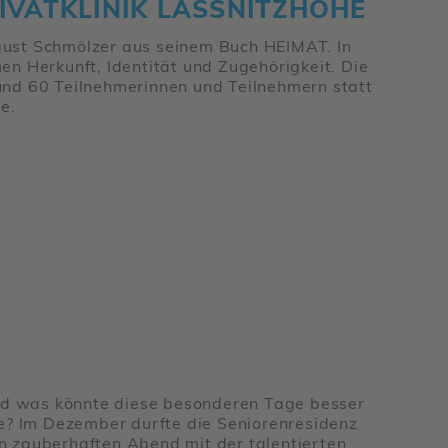
AT­KLINIK LASSNITZ­HÖHE
ust Schm­ölzer aus seinem Buch HEIMAT. In
 Herkunft, Iden­tität und Zuge­hö­rig­keit. Die
d 60 Teil­neh­me­rinnen und Teil­neh­mern statt
e.
und was könnte diese beson­deren Tage besser
? Im Dezember durfte die Senio­ren­re­si­denz
 zauber­haften Abend mit der talen­tierten