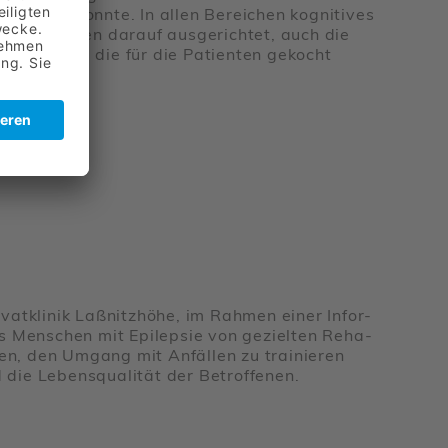
kommen konnte. In allen Berei­chen kogni­tives
stätte wurden darauf ausge­richtet, auch die
aus Italien, die für die Pati­enten gekocht
at­klinik Laßnitz­höhe, im Rahmen einer Infor­
, dass Menschen mit Epilepsie von gezielten Reha­
igen, den Umgang mit Anfällen zu trai­nieren
d die Lebens­qua­lität der Betrof­fenen.