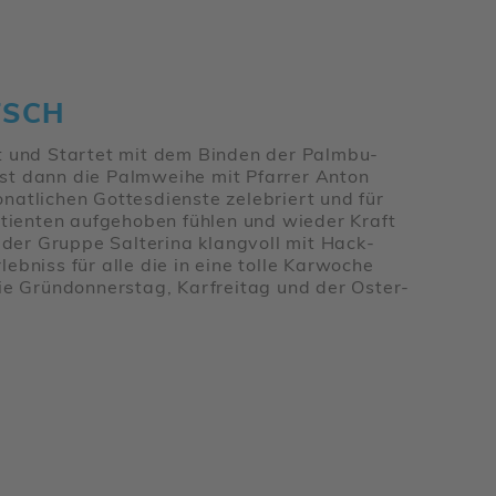
TSCH
ert und Startet mit dem Binden der Palm­bu­
st dann die Palm­weihe mit Pfarrer Anton
t­li­chen Gottes­dienste zele­briert und für
ati­enten aufge­hoben fühlen und wieder Kraft
er Gruppe Salte­rina klang­voll mit Hack­
eb­niss für alle die in eine tolle Karwoche
wie Grün­don­nerstag, Karfreitag und der Oster­