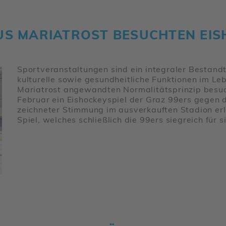
 MARIA­TROST BESUCHTEN EISH
Sport­ver­an­stal­tungen sind ein inte­graler Bestand­
kultu­relle sowie gesund­heit­liche Funk­tionen im
Maria­trost ange­wandten Norma­li­täts­prinzip b
Februar ein Eisho­ckey­spiel der Graz 99ers gegen 
zeich­neter Stim­mung im ausver­kauften Stadion er
Spiel, welches schließ­lich die 99ers sieg­reich für