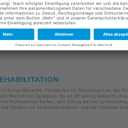
reitet das es einen Bezug zu diesem schönen Land 
Trai­ning und Alltagge­spräche, in der KRativ­werk­
Küche hat sich einge­bracht mit spezi­ellen Speisen 
wurden.
Mehr erfahren
A­BI­LI­TA­TION
n Sonja Marsche, Fach­ärztin für Neuro­logie an der Priv
ons­mög­lich­keiten bei Epilepsie. Es ist oft wenig bekannt
n. Solche Maßnahmen helfen, den Alltag besser zu bewäl­t
itig fördern sie Selbst­stän­dig­keit, soziale Teil­habe un