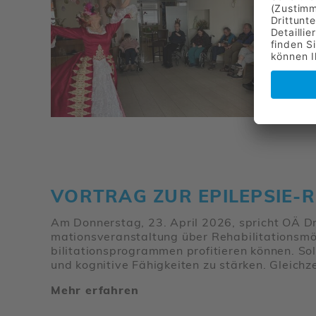
VORTRAG ZUR EPILEPSIE-REH
Am Donnerstag, 23. April 2026, spricht OÄ Dr.i
ma­ti­ons­ver­an­stal­tung über Reha­bi­li­ta­ti­
bi­li­ta­ti­ons­pro­grammen profi­tieren könne
und kogni­tive Fähig­keiten zu stärken. Gleich­ze
Mehr erfahren