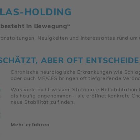
NLAS-HOLDING
n besteht in Bewe­gung“
ran­stal­tungen, Neuig­keiten und Inter­es­santes rund u
­SCHÄTZT, ABER OFT ENTSCHEI­D
Chro­ni­sche neuro­lo­gi­sche Erkran­kungen wie Schlag
oder auch ME/​CFS bringen oft tief­grei­fende Verän­
Was viele nicht wissen: Statio­näre Reha­bi­li­ta­tio
als häufig ange­nommen – sie eröffnet konkrete Cha
neue Stabi­lität zu finden.
Mehr erfahren