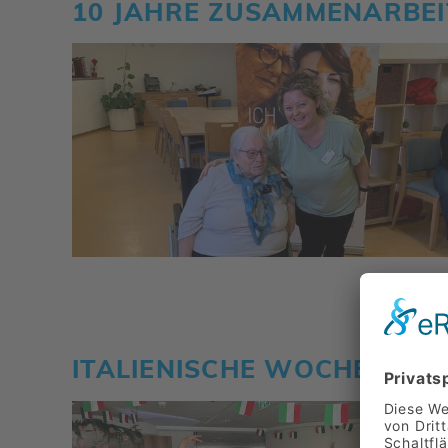
10 JAHRE ZUSAM­MEN­AR­BEI
ITALIE­NI­SCHE WOCHE IM B