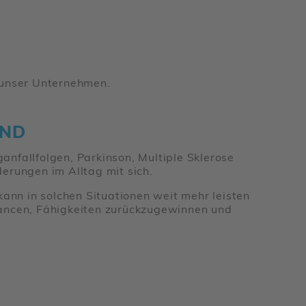
m unser Unter­nehmen.
END
­an­fall­folgen, Parkinson, Multiple Skle­rose
de­rungen im Alltag mit sich.
n kann in solchen Situa­tionen weit mehr leisten
ncen, Fähig­keiten zurück­zu­ge­winnen und