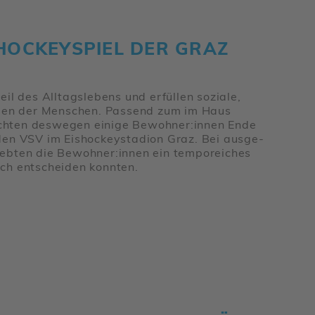
O­CKEY­SPIEL DER GRAZ
teil des Alltags­le­bens und erfüllen soziale,
 Leben der Menschen. Passend zum im Haus
esuchten deswegen einige Bewohner:innen Ende
den VSV im Eisho­ckey­sta­dion Graz. Bei ausge­
lebten die Bewohner:innen ein tempo­rei­ches
 sich entscheiden konnten.