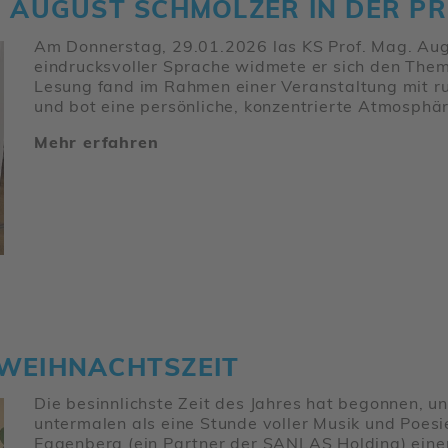
 AUGUST SCHM­ÖLZER IN DER PRIV
Am Donnerstag, 29.01.2026 las KS Prof. Mag. Aug
eindrucks­voller Sprache widmete er sich den Themen
Lesung fand im Rahmen einer Veran­stal­tung mit run
und bot eine persön­liche, konzen­trierte Atmo­sphär
Mehr erfahren
WEIH­NACHTS­ZEIT
Die besinn­lichste Zeit des Jahres hat begonnen, 
unter­malen als eine Stunde voller Musik und Poesie
Eggen­berg (ein Partner der SANLAS Holding) einen