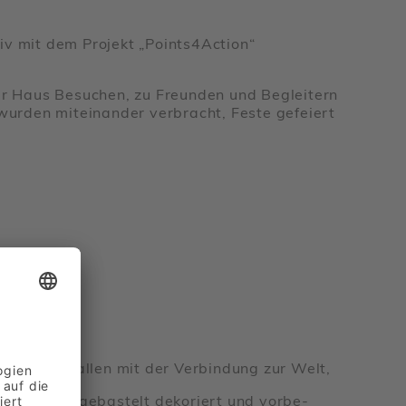
v mit dem Projekt „Points4Ac­tion“
ser Haus Besu­chen, zu Freunden und Beglei­tern
urden mitein­ander verbracht, Feste gefeiert
amme einfallen mit der Verbin­dung zur Welt,
on fleißig gebas­telt deko­riert und vorbe­