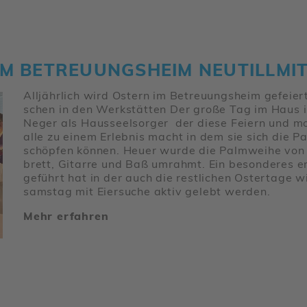
M BETREU­UNGS­HEIM NEUTILL­MI
Alljähr­lich wird Ostern im Betreu­ungs­heim gefei
schen in den Werk­stätten Der große Tag im Haus i
Neger als Haus­seel­sorger der diese Feiern und mona
alle zu einem Erlebnis macht in dem sie sich die P
schöpfen können. Heuer wurde die Palm­weihe von d
brett, Gitarre und Baß umrahmt. Ein beson­deres erl
geführt hat in der auch die rest­li­chen Oster­tage 
samstag mit Eier­suche aktiv gelebt werden.
Mehr erfahren