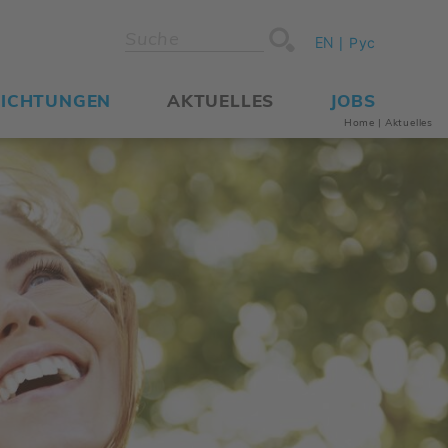
EN
Рус
RICH­TUNGEN
AKTU­ELLES
JOBS
Home
|
Aktu­elles