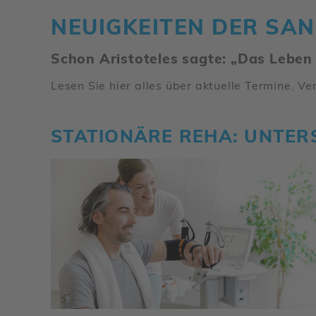
NEUIG­KEITEN DER SA
Schon Aris­to­teles sagte: „Das Lebe
Lesen Sie hier alles über aktu­elle Termine, Ve
STATIO­NÄRE REHA: UNTER