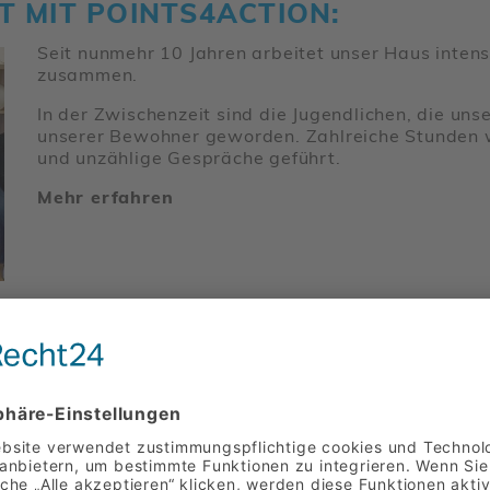
T MIT POINTS4AC­TION:
Seit nunmehr 10 Jahren arbeitet unser Haus intensi
zusammen.
In der Zwischen­zeit sind die Jugend­li­chen, die un
unserer Bewohner geworden. Zahl­reiche Stunden w
und unzäh­lige Gespräche geführt.
Mehr erfahren
ETREU­UNGS­HEIM NEUTILL­MITSCH
Das Betreu­ungs­heim läßt sich immer wieder Progr
In der Italie­ni­schen Woche wurden im Vorhinein sch