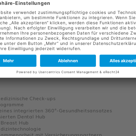
TI­ONS­ME­DIZIN UND LONGE­
nik in Sofia mit Fokus auf präventive und personali
nik verbindet ganzheitliche Gesundheitsvorsorge mit
t Preven­tica Pati­enten aus Bulga­rien und Südost­eu­ropa
r­reich.
edi­zi­ni­sche Check-ups
­pro­gramme
eines inte­grierten 360°-Gesund­heits­an­satzes
­sierten Dental Hub
im Breast Hub
zin­tech­no­logie
am­men­ar­beit mit Versi­che­rungs­part­nern