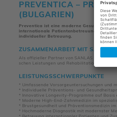
PREVEN­TICA – PRÄVEN­
(BULGA­RIEN)
Preventica ist eine moderne Gesundheitskli
internationale Patientenbetreuung. Die Kli
individueller Betreuung.
ZUSAMMENARBEIT MIT SANLAS
Als offi­zi­eller Partner von SANLAS unter­stütz
schen Leis­tungen und Reha­bi­li­ta­tionen in Öste
LEISTUNGSSCHWERPUNKTE
* Umfas­sende Vorsor­ge­un­ter­su­chungen und m
* Indi­vi­du­elle Präven­tions- und Gesund­heits
* Inno­va­tive Longe­vity-Programme auf Basis 
* Moderne High-End-Zahn­me­dizin im spezia­li
* Brust­ge­sund­heit und Präven­ti­ons­me­dizin 
* Hoch­mo­derne Diagnostik mit modernster Medi­
* Betreuung inter­na­tio­naler Pati­enten und Zus