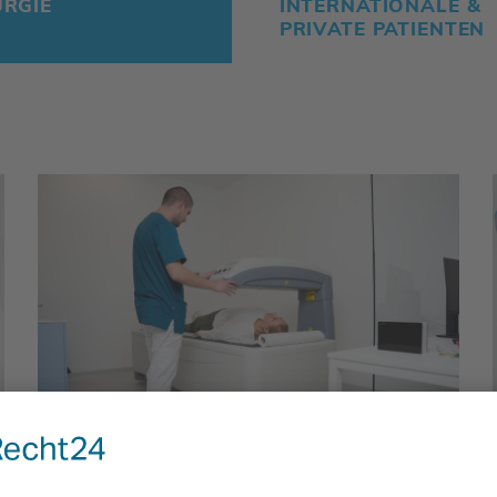
URGIE
INTER­NA­TIO­NALE &
PRIVATE PATI­ENTEN