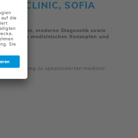
VITY CLINIC, SOFIA
sierte Medizin, moderne Diagnostik sowie
 innovativen medizinischen Konzepten und
 beim Zugang zu spezia­li­sierten medi­zi­ni­