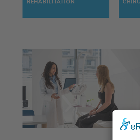
REHA­BI­LI­TA­TION
CHIR­