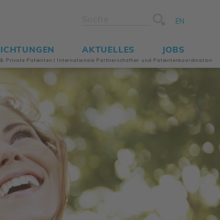
EN
RICH­TUNGEN
AKTU­ELLES
JOBS
e & Private Pati­enten
|
Inter­na­tio­nale Part­ner­schaften und Pati­en­ten­ko­or­di­na­tion