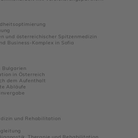
heits­op­ti­mie­rung
euung
n und öster­rei­chi­scher Spit­zen­me­dizin
nd Busi­ness-Komplex in Sofia
n Bulga­rien
­tion in Öster­reich
ach dem Aufent­halt
erte Abläufe
in­ver­gabe
izin und Reha­bi­li­ta­tion
eglei­tung
agnostik, Therapie und Reha­bi­li­ta­tion