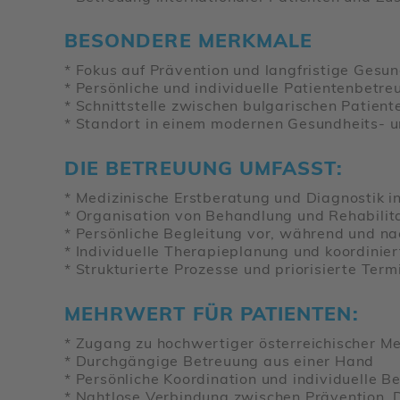
BESONDERE MERKMALE
* Fokus auf Präven­tion und lang­fris­tige Gesund­
* Persön­liche und indi­vi­du­elle Pati­en­ten­be­tr
* Schnitt­stelle zwischen bulga­ri­schen Pati­ente
* Standort in einem modernen Gesund­heits- u
DIE BETREUUNG UMFASST:
* Medi­zi­ni­sche Erst­be­ra­tung und Diagnostik i
* Orga­ni­sa­tion von Behand­lung und Reha­bi­li­ta
* Persön­liche Beglei­tung vor, während und n
* Indi­vi­du­elle Thera­pie­pla­nung und koor­di­ni
* Struk­tu­rierte Prozesse und prio­ri­sierte Term
MEHRWERT FÜR PATIENTEN:
* Zugang zu hoch­wer­tiger öster­rei­chi­scher Med
* Durch­gän­gige Betreuung aus einer Hand
* Persön­liche Koor­di­na­tion und indi­vi­du­elle B
* Naht­lose Verbin­dung zwischen Präven­tion, Di