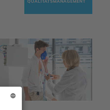
QUALI­TÄTS­MA­NAGE­MENT