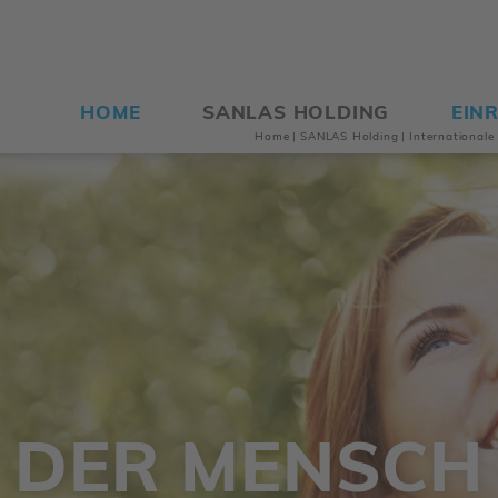
HOME
SANLAS HOLDING
EIN
Home
|
SANLAS Holding
|
Inter­na­tio­nal
DER MENSCH