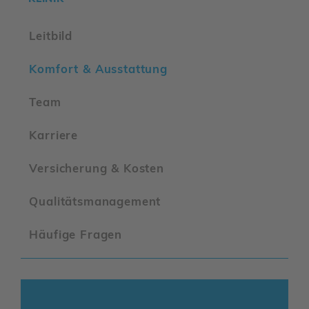
Leit­bild
Komfort & Ausstat­tung
Team
Karriere
Versi­che­rung & Kosten
Quali­täts­ma­nage­ment
Häufige Fragen