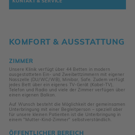
KONTAKT & SERVICE
KOMFORT & AUSSTAT­TUNG
ZIMMER
Unsere Klinik verfügt über 44 Betten in modern
ausge­stat­teten Ein- und Zwei­bett­zim­mern mit eigener
Nass­zelle (DU/​WC/​WB), Minibar, Safe. Zudem verfügt
jedes Bett über ein eigenes TV-Gerät (Kabel-TV),
Telefon und Radio und viele der Zimmer verfügen über
einen eigenen Balkon.
Auf Wunsch besteht die Möglich­keit der gemein­samen
Unter­brin­gung mit einer Begleit­person – speziell aber
für unsere kleinen Pati­enten ist die Unter­brin­gung in
einem "Mutter-Kind-Zimmer" selbst­ver­ständ­lich.
ÖFFENT­LI­CHER BEREICH