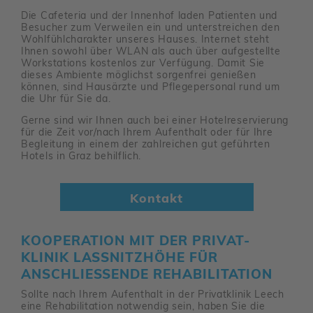
Die Cafe­teria und der Innenhof laden Pati­enten und
Besu­cher zum Verweilen ein und unter­strei­chen den
Wohl­fühl­cha­rakter unseres Hauses. Internet steht
Ihnen sowohl über WLAN als auch über aufge­stellte
Work­sta­tions kostenlos zur Verfü­gung. Damit Sie
dieses Ambi­ente möglichst sorgen­frei genießen
können, sind Haus­ärzte und Pfle­ge­per­sonal rund um
die Uhr für Sie da.
Gerne sind wir Ihnen auch bei einer Hotel­re­ser­vie­rung
für die Zeit vor/​nach Ihrem Aufent­halt oder für Ihre
Beglei­tung in einem der zahl­rei­chen gut geführten
Hotels in Graz behilf­lich.
Kontakt
KOOPE­RA­TION MIT DER PRIVAT­
KLINIK LASSNITZ­HÖHE FÜR A
NSCHLIE­SSENDE REHA­BI­LI­TA­TION
Sollte nach Ihrem Aufent­halt in der Privat­klinik Leech
eine Reha­bi­li­ta­tion notwendig sein, haben Sie die