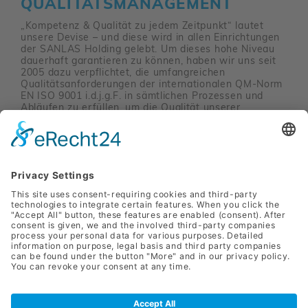
QUALITÄTSMANAGEMENT
„Kompetenz & Qualität zu jedem Zeitpunkt“ lautet
unsere Devise – und diese wird in allen Einrichtungen
der SANLAS Holding gelebt. Um dieses hohe Niveau
dauerhaft garantieren zu können, haben wir uns seit
2005 dazu verpflichtet, die umfangreichen
Qualitätsanforderungen der internationalen QM-Norm
EN ISO 9001 i.d.j.g.F. in sämtlichen Prozessen und
Abläufen zu erfüllen, um die Qualität unserer
Dienstleistungen stetig zu verifizieren und zu
optimieren.
Mehr erfahren
SANLAS Holding
Parkstraße 11
8010 Graz
+43 (0) 3133 / 2274 - 9110
office@sanlas.at
Press