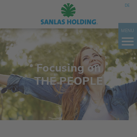
DE
MENU
Focusing on
THE PEOPLE