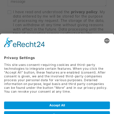
I have read and understood the
privacy policy
. My
data entered by me will be stored for the purpose
of processing my request. The storage of the data,
I can withdraw at any time without giving reasons
with effect in the future. Data processing until the
time of revocation remain unaffected by the
revocation. Send an email to
marketing@sanlas.at
.
*
contact me
SANLAS Holding
Parkstraße 11
8010 Graz
+43 (0) 3133 / 2274 - 9110
office@sanlas.at
Press
privacy policy
Reporting of tips