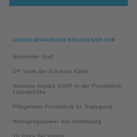
UNSERE MITAR­BEITER STELLEN SICH VOR
Alex­ander Graf
OP Team der Schwarz Klinik
Vanessa Aspäck DGKP in der Privat­klinik
Laßnitz­höhe
Pfle­ge­team Privat­klinik St. Rade­gund
Reini­gungs­power aus Hollen­burg
10 Jahre bei Sanlas