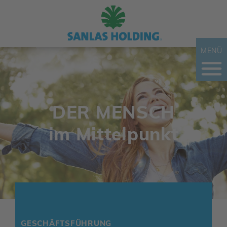
MENÜ
DER MENSCH
im Mittel­punkt
GESCHÄFTS­FÜH­RUNG