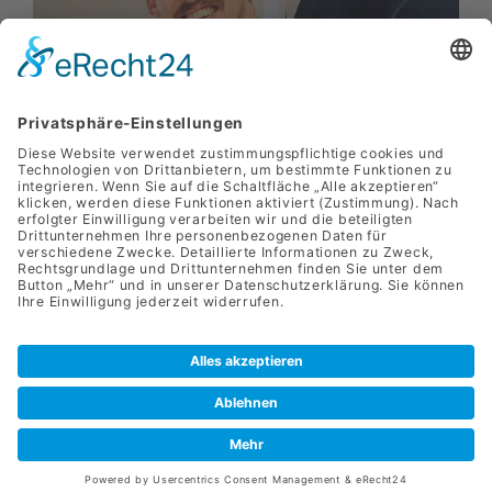
SANLAS Holding GmbH
Park­straße 11
8010 Graz
+43 (0) 3133 / 2274 - 9110
office@sanlas.at
Presse
Daten­schutz
Meldung von Hinweisen
Impressum
Cookie-Einstel­lungen
Konzept & Design
by
werbe­lechner