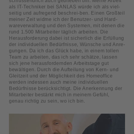
schluss­end­lich auch geblieben bin. Meine Arbeit
als IT-Tech­niker bei SANLAS würde ich als viel­
seitig und aufre­gend beschrei-ben. Einen Groß­teil
meiner Zeit widme ich der Benutzer- und Hard­
ware­ver­wal­tung und den Systemen, mit denen die
rund 1.500 Mitar­beiter täglich arbeiten. Die
Heraus­for­de­rung dabei ist sicher­lich die Erfül­lung
der indi­vi­du­ellen Bedürf­nisse, Wünsche und Anre­
gungen. Da ich das Glück habe, in einem tollen
Team zu arbeiten, das ich sehr schätze, lassen
sich jene heraus­for­dernden Arbeits­tage gut
bewäl­tigen. Durch die Auftei­lung von Kern- und
Gleit­zeit und der Möglich­keit des Home­of­fice
werden indessen auch meine indi­vi­du­ellen
Bedürf­nisse berück­sich­tigt. Die Aner­ken­nung der
Mitar­beiter bestärkt mich in meinem Gefühl,
genau richtig zu sein, wo ich bin.