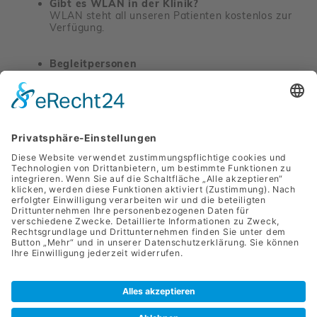
Gibt es WLAN in der Klinik?
WLAN steht all unseren Pati­enten kostenlos zur
Verfü­gung.
Begleitpersonen
Grund­sätz­lich sind Begleit­per­sonen von Ihrem
Kosten­träger bewil­li­gungs­pflichtig. Wir
empfehlen Ihnen jedoch, vorab mit uns in
Kontakt zu treten, um mit Ihnen den even­tuell
daraus resul­tie­renden Einfluss auf Ihren Reha
Erfolg bespre­chen zu können.
Privatklinik Hollenburg GmbH
Krustet­tener Straße 25
3506 Krems-Hollen­burg
+43 (0) 2739 / 77110
office.hollenburg@sanlas.at
Presse
Impressum
Daten­schutz