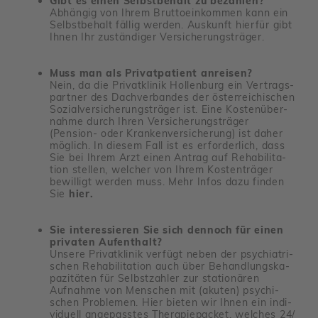
Gibt es einen Selbstbehalt zu bezahlen?
Abhängig von Ihrem Brut­to­ein­kommen kann ein
Selbst­be­halt fällig werden. Auskunft hierfür gibt
Ihnen Ihr zustän­diger Versi­che­rungs­träger.
Muss man als Privatpatient anreisen?
Nein, da die Privat­klinik Hollen­burg ein Vertrags­
partner des Dach­ver­bandes der öster­rei­chi­schen
Sozi­al­ver­si­che­rungs­träger ist. Eine Kosten­über­
nahme durch Ihren Versi­che­rungs­träger
(Pension- oder Kran­ken­ver­si­che­rung) ist daher
möglich. In diesem Fall ist es erfor­der­lich, dass
Sie bei Ihrem Arzt einen Antrag auf Reha­bi­li­ta­
tion stellen, welcher von Ihrem Kosten­träger
bewil­ligt werden muss. Mehr Infos dazu finden
Sie
hier.
Sie interessieren Sie sich dennoch für einen
privaten Aufenthalt?
Unsere Privat­klinik verfügt neben der psych­ia­tri­
schen Reha­bi­li­ta­tion auch über Behand­lungs­ka­
pa­zi­täten für Selbst­zahler zur statio­nären
Aufnahme von Menschen mit (akuten) psychi­
schen Problemen. Hier bieten wir Ihnen ein indi­
vi­duell ange­passtes Thera­pie­pa­cket, welches 24/​