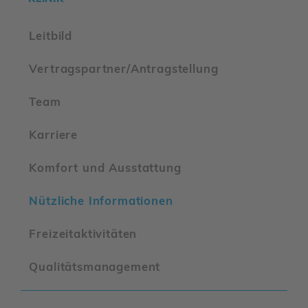
Leit­bild
Vertrags­partner/​Antrag­stel­lung
Team
Karriere
Komfort und Ausstat­tung
Nütz­liche Infor­ma­tionen
Frei­zeit­ak­ti­vi­täten
Quali­täts­ma­nage­ment