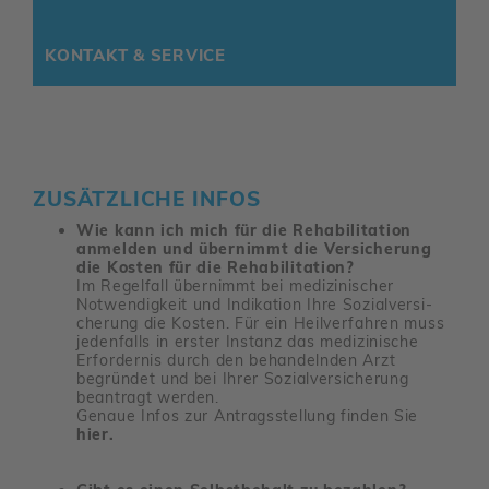
KONTAKT & SERVICE
ZUSÄTZ­LICHE INFOS
Wie kann ich mich für die Rehabilitation
anmelden und übernimmt die Versicherung
die Kosten für die Rehabilitation?
Im Regel­fall über­nimmt bei medi­zi­ni­scher
Notwen­dig­keit und Indi­ka­tion Ihre Sozi­al­ver­si­
che­rung die Kosten. Für ein Heil­ver­fahren muss
jeden­falls in erster Instanz das medi­zi­ni­sche
Erfor­dernis durch den behan­delnden Arzt
begründet und bei Ihrer Sozi­al­ver­si­che­rung
bean­tragt werden.
Genaue Infos zur Antrags­stel­lung finden Sie
hier.