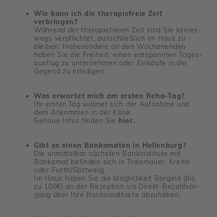
Wie kann ich die therapiefreie Zeit
verbringen?
Während der thera­pie­freien Zeit sind Sie keines­
wegs verpflichtet, ausschließ­lich im Haus zu
bleiben. Insbe­son­dere an den Wochen­enden
haben Sie die Frei­heit, einen entspannten Tages­
aus­flug zu unter­nehmen oder Einkäufe in der
Gegend zu erle­digen.
Was erwartet mich am ersten Reha-Tag?
Ihr erster Tag widmet sich der Aufnahme und
dem Ankommen in der Klinik.
Genaue Infos finden Sie
hier.
Gibt es einen Bankomaten in Hollenburg?
Die unmit­telbar nächsten Bank­in­sti­tute mit
Bankomat befinden sich in Trais­mauer, Krems
oder Furth/​Gött­weig.
Im Haus haben Sie die Möglich­keit Bargeld (bis
zu 100€) an der Rezep­tion via Direkt-Bezahl­vor­
gang über Ihre Banko­mat­karte abzu­heben.