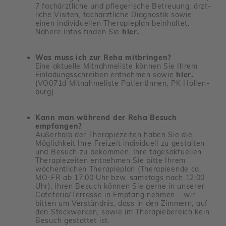
7 fach­ärzt­liche und pfle­ge­ri­sche Betreuung, ärzt­
liche Visiten, fach­ärzt­liche Diagnostik sowie
einen indi­vi­du­ellen Thera­pie­plan beinhaltet.
Nähere Infos finden Sie
hier.
Was muss ich zur Reha mitbringen?
Eine aktu­elle Mitnah­me­liste können Sie Ihrem
Einla­dungs­schreiben entnehmen sowie
hier
.
(VO071d Mitnah­me­liste Pati­en­tInnen, PK Hollen­
burg)
Kann man während der Reha Besuch
empfangen?
Außer­halb der Thera­pie­zeiten haben Sie die
Möglich­keit Ihre Frei­zeit indi­vi­duell zu gestalten
und Besuch zu bekommen. Ihre tages­ak­tu­ellen
Thera­pie­zeiten entnehmen Sie bitte Ihrem
wöchent­li­chen Thera­pie­plan (Thera­pie­ende ca.
MO-FR ab 17:00 Uhr bzw. sams­tags nach 12:00
Uhr). Ihren Besuch können Sie gerne in unserer
Cafe­teria/​Terrasse in Empfang nehmen – wir
bitten um Verständnis, dass in den Zimmern, auf
den Stock­werken, sowie im Thera­pie­be­reich kein
Besuch gestattet ist.