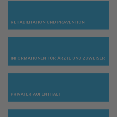
REHA­BI­LI­TA­TION UND PRÄVENTION
INFOR­MA­TIONEN FÜR ÄRZTE UND ZUWEISER
PRIVATER AUFENT­HALT