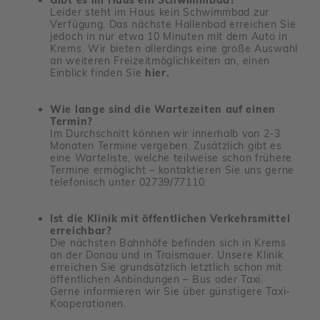
Leider steht im Haus kein Schwimmbad zur
Verfü­gung. Das nächste Hallenbad errei­chen Sie
jedoch in nur etwa 10 Minuten mit dem Auto in
Krems. Wir bieten aller­dings eine große Auswahl
an weiteren Frei­zeit­mög­lich­keiten an, einen
Einblick finden Sie
hier.
Wie lange sind die Wartezeiten auf einen
Termin?
Im Durch­schnitt können wir inner­halb von 2-3
Monaten Termine vergeben. Zusätz­lich gibt es
eine Warte­liste, welche teil­weise schon frühere
Termine ermög­licht – kontak­tieren Sie uns gerne
tele­fo­nisch unter 02739/​77110.
Ist die Klinik mit öffentlichen Verkehrsmittel
erreichbar?
Die nächsten Bahn­höfe befinden sich in Krems
an der Donau und in Trais­mauer. Unsere Klinik
errei­chen Sie grund­sätz­lich letzt­lich schon mit
öffent­li­chen Anbin­dungen – Bus oder Taxi.
Gerne infor­mieren wir Sie über güns­ti­gere Taxi-
Koope­ra­tionen.