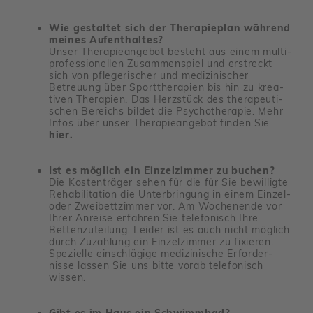
Wie gestaltet sich der Therapieplan während
meines Aufenthaltes?
Unser Thera­pie­an­gebot besteht aus einem multi­
pro­fes­sio­nellen Zusam­men­spiel und erstreckt
sich von pfle­ge­ri­scher und medi­zi­ni­scher
Betreuung über Sport­the­ra­pien bis hin zu krea­
tiven Thera­pien. Das Herz­stück des thera­peu­ti­
schen Bereichs bildet die Psycho­the­rapie. Mehr
Infos über unser Thera­pie­an­gebot finden Sie
hier.
Ist es möglich ein Einzelzimmer zu buchen?
Die Kosten­träger sehen für die für Sie bewil­ligte
Reha­bi­li­ta­tion die Unter­brin­gung in einem Einzel-
oder Zwei­bett­zimmer vor. Am Wochen­ende vor
Ihrer Anreise erfahren Sie tele­fo­nisch Ihre
Betten­zu­tei­lung. Leider ist es auch nicht möglich
durch Zuzah­lung ein Einzel­zimmer zu fixieren.
Spezi­elle einschlä­gige medi­zi­ni­sche Erfor­der­
nisse lassen Sie uns bitte vorab tele­fo­nisch
wissen.
Gibt es im Haus ein Schwimmbad?