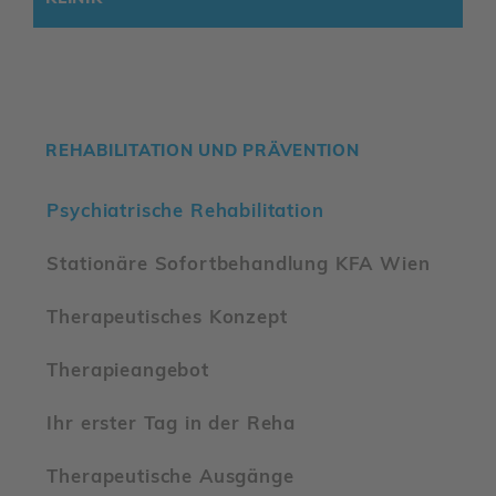
REHA­BI­LI­TA­TION UND PRÄVENTION
Psych­ia­tri­sche Reha­bi­li­ta­tion
Statio­näre Sofort­be­hand­lung KFA Wien
Thera­peu­ti­sches Konzept
Thera­pie­an­gebot
Ihr erster Tag in der Reha
Thera­peu­ti­sche Ausgänge