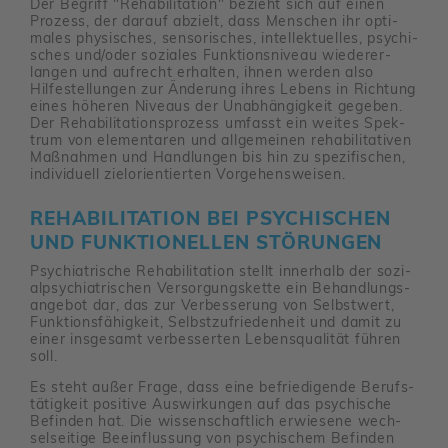
Der Begriff "Reha­bi­li­ta­tion" bezieht sich auf einen
Prozess, der darauf abzielt, dass Menschen ihr opti­
males physi­sches, senso­ri­sches, intel­lek­tu­elles, psychi­
sches und/​oder soziales Funk­ti­ons­ni­veau wieder­er­
langen und aufrecht erhalten, ihnen werden also
Hilfe­stel­lungen zur Änderung ihres Lebens in Rich­tung
eines höheren Niveaus der Unab­hän­gig­keit gegeben.
Der Reha­bi­li­ta­ti­ons­pro­zess umfasst ein weites Spek­
trum von elemen­taren und allge­meinen reha­bi­li­ta­tiven
Maßnahmen und Hand­lungen bis hin zu spezi­fi­schen,
indi­vi­duell ziel­ori­en­tierten Vorge­hens­weisen.
REHA­BI­LI­TA­TION BEI PSYCHI­SCHEN
UND FUNK­TIO­NELLEN STÖRUNGEN
Psych­ia­tri­sche Reha­bi­li­ta­tion stellt inner­halb der sozi­
al­psych­ia­tri­schen Versor­gungs­kette ein Behand­lungs­
an­gebot dar, das zur Verbes­se­rung von Selbst­wert,
Funk­ti­ons­fä­hig­keit, Selbst­zu­frie­den­heit und damit zu
einer insge­samt verbes­serten Lebens­qua­lität führen
soll.
Es steht außer Frage, dass eine befrie­di­gende Berufs­
tä­tig­keit posi­tive Auswir­kungen auf das psychi­sche
Befinden hat. Die wissen­schaft­lich erwie­sene wech­
sel­sei­tige Beein­flus­sung von psychi­schem Befinden