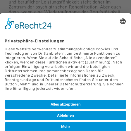
und beruf­li­cher Leis­tungs­fä­hig­keit steht daher im
Zentrum der psych­ia­tri­schen Reha­bi­li­ta­tion. Aber auch
dann, wenn eine Wieder­auf­nahme der Berufs­tä­tig­keit
schwierig oder gar unmög­lich scheint, kann eine
Verbes­se­rung der funk­tio­nalen Gesund­heit und ein
befrie­di­gendes Leben in Familie und Gemein­schaft ein
sinn­volles Ziel der psych­ia­tri­schen Reha­bi­li­ta­tion sein.
Privatklinik Hollenburg GmbH
Krustet­tener Straße 25
3506 Krems
+43 (0) 2739 / 77110
office.hollen­burg@sanlas.at
Presse
Impressum
Daten­schutz
Meldung von Hinweisen
Cookie-Einstel­lungen
Konzept & Design
by
werbe­lechner