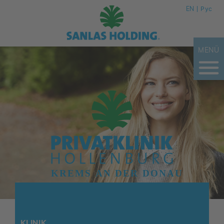
EN
Рус
MENÜ
KLINIK