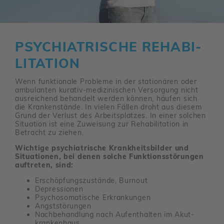
PSYCH­IA­TRI­SCHE REHA­BI­
LI­TA­TION
Wenn funk­tio­nale Probleme in der statio­nären oder
ambu­lanten kurativ-medi­zi­ni­schen Versor­gung nicht
ausrei­chend behan­delt werden können, häufen sich
die Kran­ken­stände. In vielen Fällen droht aus diesem
Grund der Verlust des Arbeits­platzes. In einer solchen
Situa­tion ist eine Zuwei­sung zur Reha­bi­li­ta­tion in
Betracht zu ziehen.
Wichtige psychiatrische Krankheitsbilder und
Situationen, bei denen solche Funktionsstörungen
auftreten, sind:
Erschöp­fungs­zu­stände, Burnout
Depres­sionen
Psycho­so­ma­ti­sche Erkran­kungen
Angst­stö­rungen
Nach­be­hand­lung nach Aufent­halten im Akut­
kran­ken­haus