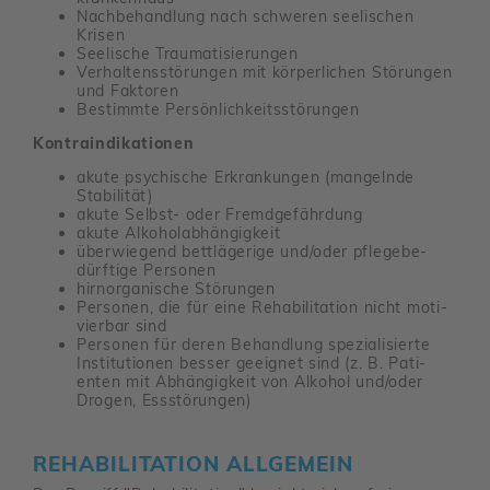
Nach­be­hand­lung nach schweren seeli­schen
Krisen
Seeli­sche Trau­ma­ti­sie­rungen
Verhal­tens­stö­rungen mit körper­li­chen Störungen
und Faktoren
Bestimmte Persön­lich­keits­stö­rungen
Kontraindikationen
akute psychi­sche Erkran­kungen (mangelnde
Stabi­lität)
akute Selbst- oder Fremd­ge­fähr­dung
akute Alko­hol­ab­hän­gig­keit
über­wie­gend bett­lä­ge­rige und/​oder pfle­ge­be­
dürf­tige Personen
hirn­or­ga­ni­sche Störungen
Personen, die für eine Reha­bi­li­ta­tion nicht moti­
vierbar sind
Personen für deren Behand­lung spezia­li­sierte
Insti­tu­tionen besser geeignet sind (z. B. Pati­
enten mit Abhän­gig­keit von Alkohol und/​oder
Drogen, Essstö­rungen)
REHA­BI­LI­TA­TION ALLGE­MEIN