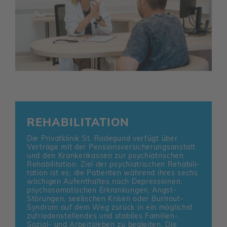
REHA­BI­LI­TA­TION
Die Privat­klinik St. Rade­gund verfügt über
Verträge mit der Pensi­ons­ver­si­che­rungs­an­stalt
und den Kran­ken­kassen zur psych­ia­tri­schen
Reha­bi­li­ta­tion. Ziel der psych­ia­tri­schen Reha­bi­li­
ta­tion ist es, die Pati­enten während ihres sechs
wöchigen Aufent­haltes nach Depres­sionen,
psycho­so­ma­ti­schen Erkran­kungen, Angst-
Störungen, seeli­schen Krisen oder Burnout-
Syndrom auf dem Weg zurück in ein möglichst
zufrie­den­stel­lendes und stabiles Fami­lien-,
Sozial- und Arbeits­leben zu begleiten. Die