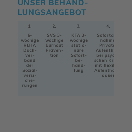
UNSER BEHAND­
LUNGS­AN­GEBOT
1.
2.
3.
4.
6-
SVS 3-
KFA 3-
Sofort­auf­
wöchige
wöchige
wöchige
nahme
REHA
Burnout
statio­
Privater
Dach­
Präven­
näre
Aufent­halt
ver­
tion
Sofort­
bei psychi­
band
be­
schen Krisen
der
hand­
mit flexi­bler
Sozi­al­
lung
Aufent­halts­
ver­si­
dauer
che­
rungen