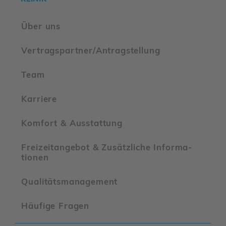
Über uns
Vertrags­partner/​Antrag­stel­lung
Team
Karriere
Komfort & Ausstat­tung
Frei­zeit­an­gebot & Zusätz­liche Infor­ma­
tionen
Quali­täts­ma­nage­ment
Häufige Fragen