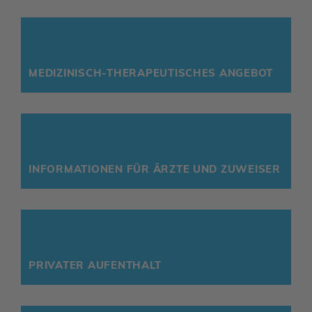
MEDI­ZI­NISCH-THERA­PEU­TI­SCHES ANGEBOT
INFOR­MA­TIONEN FÜR ÄRZTE UND ZUWEISER
PRIVATER AUFENT­HALT