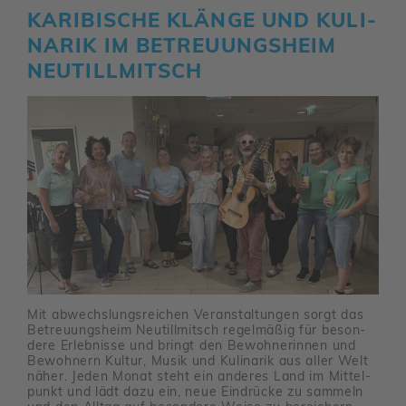
KARI­BI­SCHE KLÄNGE UND KULI­
NARIK IM BETREU­UNGS­HEIM
NEUTILL­MITSCH
Mit abwechs­lungs­rei­chen Veran­stal­tungen sorgt das
Betreu­ungs­heim Neutill­mitsch regel­mäßig für beson­
dere Erleb­nisse und bringt den Bewoh­ne­rinnen und
Bewoh­nern Kultur, Musik und Kuli­narik aus aller Welt
näher. Jeden Monat steht ein anderes Land im Mittel­
punkt und lädt dazu ein, neue Eindrücke zu sammeln