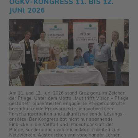
ÖGKV-KONGRESS 11. BIS 12.
JUNI 2026
Am 11. und 12. Juni 2026 stand Graz ganz im Zeichen
der Pflege. Unter dem Motto „Mut trifft Vision – Pflege
gestaltet“ präsen­tierten enga­gierte Pfle­ge­fach­kräfte
beein­dru­ckende Praxis­pro­jekte, inno­va­tive Ideen,
Forschungs­ar­beiten und zukunfts­wei­sende Lösungs­
an­sätze. Der Kongress bot nicht nur span­nende
Einblicke in die Viel­falt und Inno­va­ti­ons­kraft der
Pflege, sondern auch zahl­reiche Möglich­keiten zum
Netz­werken, Austau­schen und vonein­ander Lernen.