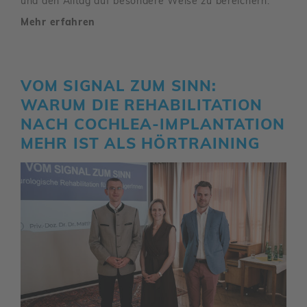
und den Alltag auf beson­dere Weise zu berei­chern.
Mehr erfahren
VOM SIGNAL ZUM SINN:
WARUM DIE REHA­BI­LI­TA­TION
NACH COCHLEA-IMPLAN­TA­TION
MEHR IST ALS HÖRTRAI­NING