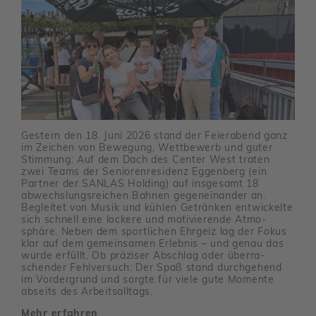
Gestern den 18. Juni 2026 stand der Feier­abend ganz
im Zeichen von Bewe­gung, Wett­be­werb und guter
Stim­mung: Auf dem Dach des Center West traten
zwei Teams der Senio­ren­re­si­denz Eggen­berg (ein
Partner der SANLAS Holding) auf insge­samt 18
abwechs­lungs­rei­chen Bahnen gegen­ein­ander an.
Begleitet von Musik und kühlen Getränken entwi­ckelte
sich schnell eine lockere und moti­vie­rende Atmo­
sphäre. Neben dem sport­li­chen Ehrgeiz lag der Fokus
klar auf dem gemein­samen Erlebnis – und genau das
wurde erfüllt. Ob präziser Abschlag oder über­ra­
schender Fehl­ver­such: Der Spaß stand durch­ge­hend
im Vorder­grund und sorgte für viele gute Momente
abseits des Arbeits­all­tags.
Mehr erfahren