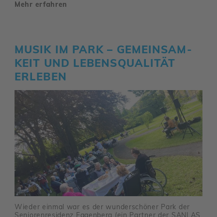
Mehr erfahren
MUSIK IM PARK – GEMEIN­SAM­
KEIT UND LEBENS­QUA­LITÄT
ERLEBEN
Wieder einmal war es der wunder­schöner Park der
Senio­ren­re­si­denz Eggen­berg (ein Partner der SANLAS