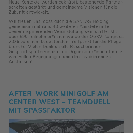
Neue Kontakte wurden geknüpft, beste­hende Part­ner­
schaften gestärkt und gemein­same Visionen für die
Zukunft entwi­ckelt.
Wir freuen uns, dass auch die SANLAS Holding
gemeinsam mit rund 40 weiteren Ausstel­lern Teil
dieser inspi­rie­renden Veran­stal­tung sein durfte. Mit
über 590 Teil­nehmer*innen wurde der ÖGKV-Kongress
2026 zu einem bedeu­tenden Treff­punkt für die Pfle­ge­
branche. Vielen Dank an alle Besu­che­rinnen,
Gesprächs­part­ne­rinnen und Orga­ni­sator*innen für die
wert­vollen Begeg­nungen und den inspi­rie­renden
Austausch!
AFTER-WORK MINI­GOLF AM
CENTER WEST – TEAM­DUELL
MIT SPASS­FAKTOR