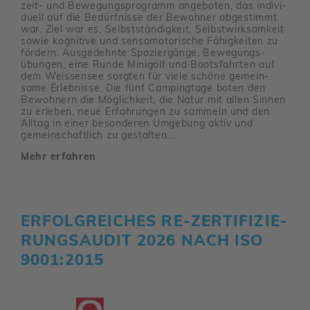
zeit- und Bewe­gungs­pro­gramm ange­boten, das indi­vi­
duell auf die Bedürf­nisse der Bewohner abge­stimmt
war. Ziel war es, Selbst­stän­dig­keit, Selbst­wirk­sam­keit
sowie kogni­tive und senso­mo­to­ri­sche Fähig­keiten zu
fördern. Ausge­dehnte Spazier­gänge, Bewe­gungs­
übungen, eine Runde Mini­golf und Boots­fahrten auf
dem Weis­sensee sorgten für viele schöne gemein­
same Erleb­nisse. Die fünf Camping­tage boten den
Bewoh­nern die Möglich­keit, die Natur mit allen Sinnen
zu erleben, neue Erfah­rungen zu sammeln und den
Alltag in einer beson­deren Umge­bung aktiv und
gemein­schaft­lich zu gestalten....
Mehr erfahren
ERFOLG­REI­CHES RE-ZERTI­FI­ZIE­
RUNGS­AUDIT 2026 NACH ISO
9001:2015