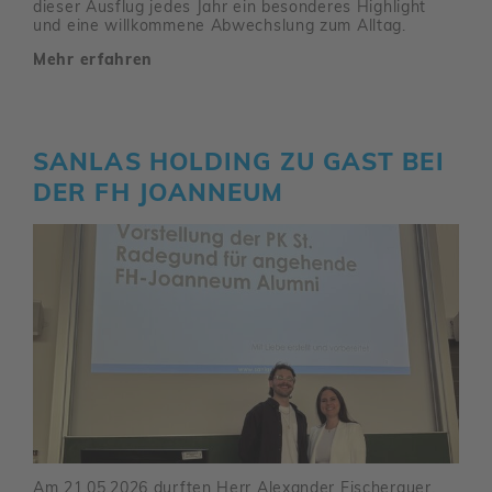
dieser Ausflug jedes Jahr ein beson­deres High­light
und eine will­kom­mene Abwechs­lung zum Alltag.
Mehr erfahren
SANLAS HOLDING ZU GAST BEI
DER FH JOAN­NEUM
Am 21.05.2026 durften Herr Alex­ander Fischer­auer,