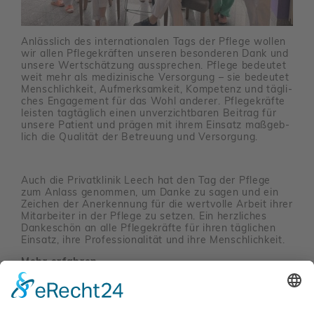
Anläss­lich des inter­na­tio­nalen Tags der Pflege wollen
wir allen Pfle­ge­kräften unseren beson­deren Dank und
unsere Wert­schät­zung ausspre­chen. Pflege bedeutet
weit mehr als medi­zi­ni­sche Versor­gung – sie bedeutet
Mensch­lich­keit, Aufmerk­sam­keit, Kompe­tenz und tägli­
ches Enga­ge­ment für das Wohl anderer. Pfle­ge­kräfte
leisten tagtäg­lich einen unver­zicht­baren Beitrag für
unsere Patient und prägen mit ihrem Einsatz maßgeb­
lich die Qualität der Betreuung und Versor­gung.
Auch die Privat­klinik Leech hat den Tag der Pflege
zum Anlass genommen, um Danke zu sagen und ein
Zeichen der Aner­ken­nung für die wert­volle Arbeit ihrer
Mitar­beiter in der Pflege zu setzen. Ein herz­li­ches
Danke­schön an alle Pfle­ge­kräfte für ihren tägli­chen
Einsatz, ihre Profes­sio­na­lität und ihre Mensch­lich­keit.
Mehr erfahren