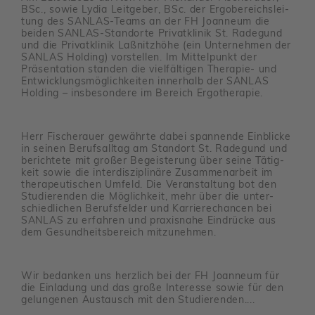
BSc., sowie Lydia Leit­geber, BSc. der Ergo­be­reichs­lei­
tung des SANLAS-Teams an der FH Joan­neum die
beiden SANLAS-Stand­orte Privat­klinik St. Rade­gund
und die Privat­klinik Laßnitz­höhe (ein Unter­nehmen der
SANLAS Holding) vorstellen. Im Mittel­punkt der
Präsen­ta­tion standen die viel­fäl­tigen Therapie- und
Entwick­lungs­mög­lich­keiten inner­halb der SANLAS
Holding – insbe­son­dere im Bereich Ergo­the­rapie.
Herr Fischer­auer gewährte dabei span­nende Einblicke
in seinen Berufs­alltag am Standort St. Rade­gund und
berich­tete mit großer Begeis­te­rung über seine Tätig­
keit sowie die inter­dis­zi­pli­näre Zusam­men­ar­beit im
thera­peu­ti­schen Umfeld. Die Veran­stal­tung bot den
Studie­renden die Möglich­keit, mehr über die unter­
schied­li­chen Berufs­felder und Karrie­re­chancen bei
SANLAS zu erfahren und praxis­nahe Eindrücke aus
dem Gesund­heits­be­reich mitzu­nehmen.
Wir bedanken uns herz­lich bei der FH Joan­neum für
die Einla­dung und das große Inter­esse sowie für den
gelun­genen Austausch mit den Studie­renden....