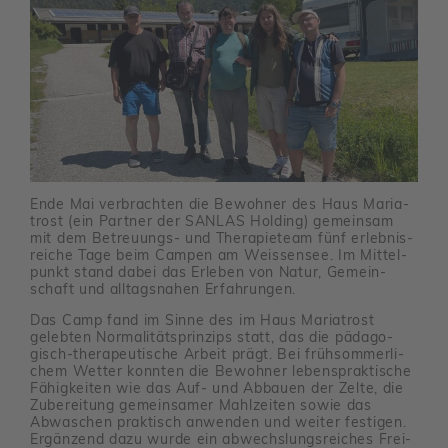
Ende Mai verbrachten die Bewohner des Haus Maria­
trost (ein Partner der SANLAS Holding) gemeinsam
mit dem Betreu­ungs- und Thera­pie­team fünf erleb­nis­
reiche Tage beim Campen am Weis­sensee. Im Mittel­
punkt stand dabei das Erleben von Natur, Gemein­
schaft und alltags­nahen Erfah­rungen.
Das Camp fand im Sinne des im Haus Maria­trost
gelebten Norma­li­täts­prin­zips statt, das die pädago­
gisch-thera­peu­ti­sche Arbeit prägt. Bei früh­som­mer­li­
chem Wetter konnten die Bewohner lebens­prak­ti­sche
Fähig­keiten wie das Auf- und Abbauen der Zelte, die
Zube­rei­tung gemein­samer Mahl­zeiten sowie das
Abwa­schen prak­tisch anwenden und weiter festigen.
Ergän­zend dazu wurde ein abwechs­lungs­rei­ches Frei­