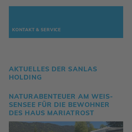
KONTAKT & SERVICE
AKTU­ELLES DER SANLAS
HOLDING
NATUR­ABEN­TEUER AM WEIS­
SENSEE FÜR DIE BEWOHNER
DES HAUS MARIA­TROST