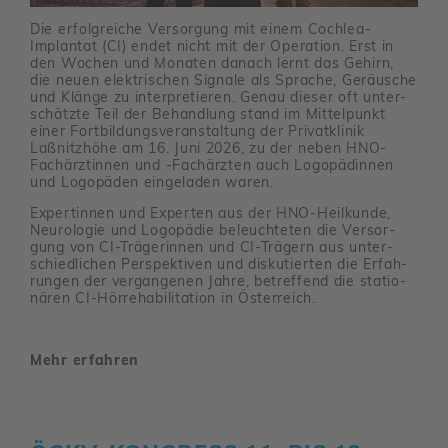
Die erfolg­reiche Versor­gung mit einem Cochlea-
Implantat (CI) endet nicht mit der Opera­tion. Erst in
den Wochen und Monaten danach lernt das Gehirn,
die neuen elek­tri­schen Signale als Sprache, Geräu­sche
und Klänge zu inter­pre­tieren. Genau dieser oft unter­
schätzte Teil der Behand­lung stand im Mittel­punkt
einer Fort­bil­dungs­ver­an­stal­tung der Privat­klinik
Laßnitz­höhe am 16. Juni 2026, zu der neben HNO-
Fach­ärz­tinnen und -Fach­ärzten auch Logo­pä­dinnen
und Logo­päden einge­laden waren.
Exper­tinnen und Experten aus der HNO-Heil­kunde,
Neuro­logie und Logo­pädie beleuch­teten die Versor­
gung von CI-Träge­rinnen und CI-Trägern aus unter­
schied­li­chen Perspek­tiven und disku­tierten die Erfah­
rungen der vergan­genen Jahre, betref­fend die statio­
nären CI-Hörre­ha­bi­li­ta­tion in Öster­reich.
Mehr erfahren