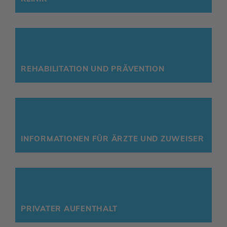
REHA­BI­LI­TA­TION UND PRÄVENTION
INFOR­MA­TIONEN FÜR ÄRZTE UND ZUWEISER
PRIVATER AUFENT­HALT