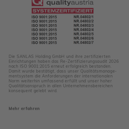
Die SANLAS Holding GmbH und ihre zerti­fi­zierten
Einrich­tungen haben das Re-Zerti­fi­zie­rungs­audit 2026
nach ISO 9001:2015 erneut erfolg­reich bestanden.
Damit wurde bestä­tigt, dass unser Quali­täts­ma­nage­
ment­system die Anfor­de­rungen der inter­na­tio­nalen
Norm weiterhin umfas­send erfüllt und unser hoher
Quali­täts­an­spruch in allen Unter­neh­mens­be­rei­chen
konse­quent gelebt wird.
Mehr erfahren